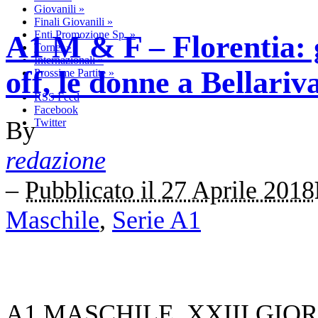
Giovanili
»
Finali Giovanili
»
Enti Promozione Sp.
»
A1 M & F – Florentia: 
Tornei
»
Internazionali
»
off, le donne a Bellariv
Prossime Partite
»
RSS Feed
Facebook
By
Twitter
redazione
–
Pubblicato il 27 Aprile 2018
Maschile
,
Serie A1
A1 MASCHILE, XXIII GIO