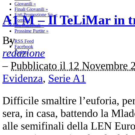
Giovanili
»
Finali Giovanili
»
Enti Promozione Sp.
»
A1 M – Il TeLiMar in t
Tornei
»
Internazionali
»
Prossime Partite
»
By
RSS Feed
Facebook
redazione
Twitter
–
Pubblicato il 12 Novembre 
Evidenza
,
Serie A1
Difficile smaltire l’euforia, 
sera, in casa, battendo la Mla
alle semifinali della LEN Euro