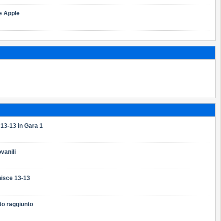
e Apple
 13-13 in Gara 1
vanili
inisce 13-13
to raggiunto