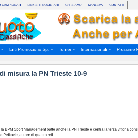
O CAMPIONATI
LINK SITI SOCIETARI
CHI SIAMO
MANLEVA
CONTATTI
Enti Promozione Sp.
Tornei
Internazionali
Prossime P
i misura la PN Trieste 10-9
 la BPM Sport Management batte anche la PN Trieste e centra la terza vittoria consec
o Petkovic, autore di quattro reti.