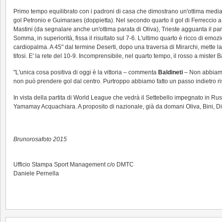
Primo tempo equilibrato con i padroni di casa che dimostrano un'ottima media 
gol Petronio e Guimaraes (doppietta). Nel secondo quarto il gol di Ferreccio a
Mastini (da segnalare anche un'ottima parata di Oliva), Trieste agguanta il pa
Somma, in superiorità, fissa il risultato sul 7-6. L'ultimo quarto è ricco di e
cardiopalma. A 45" dal termine Deserti, dopo una traversa di Mirarchi, mette la p
tifosi. E' la rete del 10-9. Incomprensibile, nel quarto tempo, il rosso a mister
"L'unica cosa positiva di oggi è la vittoria – commenta
Baldineti
– Non abbiamo 
non può prendere gol dal centro. Purtroppo abbiamo fatto un passo indietro risp
In vista della partita di World League che vedrà il Settebello impegnato in Ru
Yamamay Acquachiara. A proposito di nazionale, già da domani Oliva, Bini, Di
Brunorosafoto 2015
Ufficio Stampa Sport Management c/o DMTC
Daniele Pernella