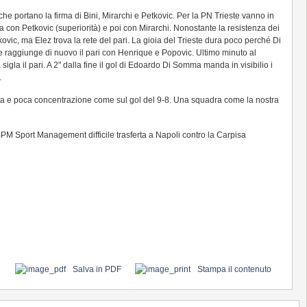
e portano la firma di Bini, Mirarchi e Petkovic. Per la PN Trieste vanno in
a con Petkovic (superiorità) e poi con Mirarchi. Nonostante la resistenza dei
vic, ma Elez trova la rete del pari. La gioia del Trieste dura poco perché Di
re e raggiunge di nuovo il pari con Henrique e Popovic. Ultimo minuto al
igla il pari. A 2" dalla fine il gol di Edoardo Di Somma manda in visibilio i
.
ta e poca concentrazione come sul gol del 9-8. Una squadra come la nostra
 BPM Sport Management difficile trasferta a Napoli contro la Carpisa
Salva in PDF
Stampa il contenuto