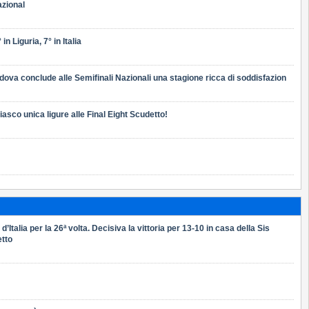
azional
in Liguria, 7° in Italia
adova conclude alle Semifinali Nazionali una stagione ricca di soddisfazion
liasco unica ligure alle Final Eight Scudetto!
Italia per la 26ª volta. Decisiva la vittoria per 13-10 in casa della Sis
etto