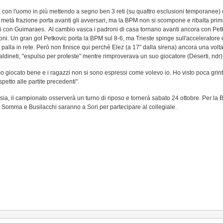
con l'uomo in più mettendo a segno ben 3 reti (su quattro esclusioni temporanee) ch
 metà frazione porta avanti gli avversari, ma la BPM non si scompone e ribalta prim
ri con Guimaraes. Al cambio vasca i padroni di casa tornano avanti ancora con Petko
mozioni. Un gran gol Petkovic porta la BPM sul 8-6, ma Trieste spinge sull'accelerato
alla in rete. Però non finisce qui perché Elez (a 17" dalla sirena) ancora una volta s
 Baldineti, "espulso per proteste" mentre rimproverava un suo giocatore (Deserti, ndr)
giocato bene e i ragazzi non si sono espressi come volevo io. Ho visto poca grin
etto alle partite precedenti".
ssia, il campionato osserverà un turno di riposo e tornerà sabato 24 ottobre. Per la
 Somma e Busilacchi saranno a Sori per partecipare al collegiale.