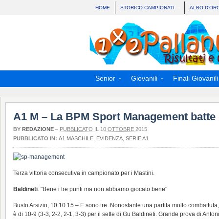
HOME
STORICO CAMPIONATI
ALBO D’OR
Senior
Giovanili
Finali Giovanili
A1 M – La BPM Sport Management batte d
BY
REDAZIONE
–
PUBBLICATO IL 10 OTTOBRE 2015
PUBBLICATO IN:
A1 MASCHILE
,
EVIDENZA
,
SERIE A1
Terza vittoria consecutiva in campionato per i Mastini.
Baldineti
: "Bene i tre punti ma non abbiamo giocato bene"
Busto Arsizio, 10.10.15 – E sono tre. Nonostante una partita molto combattuta,
è di 10-9 (3-3, 2-2, 2-1, 3-3) per il sette di Gu Baldineti. Grande prova di Antoni