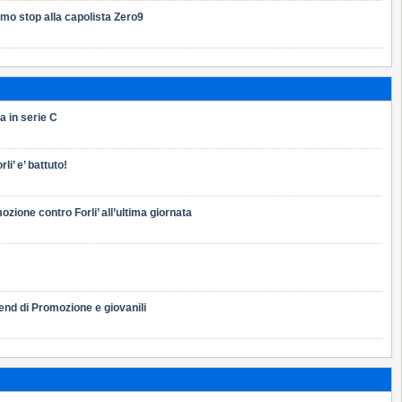
mo stop alla capolista Zero9
 in serie C
li’ e’ battuto!
zione contro Forli’ all’ultima giornata
end di Promozione e giovanili