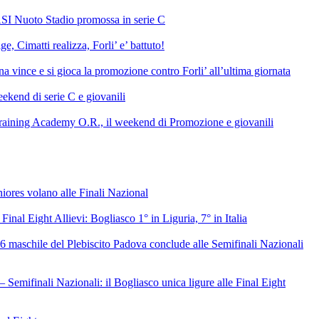
SI Nuoto Stadio promossa in serie C
e, Cimatti realizza, Forli’ e’ battuto!
 vince e si gioca la promozione contro Forli’ all’ultima giornata
ekend di serie C e giovanili
raining Academy O.R., il weekend di Promozione e giovanili
niores volano alle Finali Nazional
 Final Eight Allievi: Bogliasco 1° in Liguria, 7° in Italia
6 maschile del Plebiscito Padova conclude alle Semifinali Nazionali
– Semifinali Nazionali: il Bogliasco unica ligure alle Final Eight