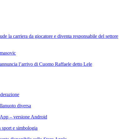
de la carriera da giocatore e diventa responsabile del settore
omasovic
 annuncia l’arrivo di Cuomo Raffaele detto Lele
oderazione
llanuoto diversa
App – versione Android
ra sport e simbologia