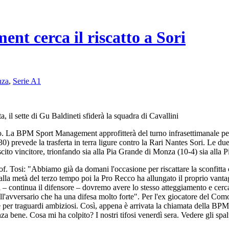
 cerca il riscatto a Sori
nza
,
Serie A1
, il sette di Gu Baldineti sfiderà la squadra di Cavallini
o. La BPM Sport Management approfitterà del turno infrasettimanale per 
:30) prevede la trasferta in terra ligure contro la Rari Nantes Sori. Le 
cito vincitore, trionfando sia alla Pia Grande di Monza (10-4) sia alla 
of. Tosi: "Abbiamo già da domani l'occasione per riscattare la sconfitta 
 alla metà del terzo tempo poi la Pro Recco ha allungato il proprio van
i – continua il difensore – dovremo avere lo stesso atteggiamento e cerca
ell'avversario che ha una difesa molto forte". Per l'ex giocatore del Com
 per traguardi ambiziosi. Così, appena è arrivata la chiamata della BP
nza bene. Cosa mi ha colpito? I nostri tifosi venerdì sera. Vedere gli spal