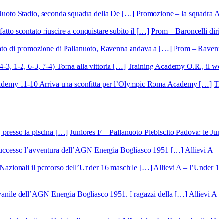
Promozione – la squadra A
Prom – Baroncelli dirig
Prom – Ravenna
Training Academy O.R., il we
T
Juniores F – Pallanuoto Plebiscito Padova: le Ju
Allievi A –
Allievi A – l’Under 1
Allievi A 