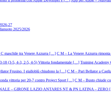
App per Apple – Nuovamen
 2026-27
allanuoto 2025/2026
C M – La Venere Azzurra rimonta i
Training Academy O.
C M – Pari Bellator a Caglia
C M – Busto chiude con