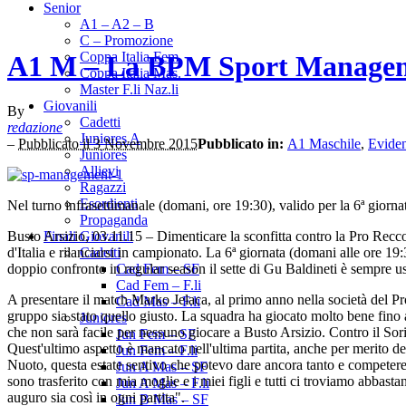
Senior
A1 – A2 – B
C – Promozione
Coppa Italia Fem.
A1 M – La BPM Sport Management
Coppa Italia Mas.
Master F.li Naz.li
Giovanili
By
Cadetti
redazione
Juniores A
–
Pubblicato il 3 Novembre 2015
Pubblicato in:
A1 Maschile
,
Evide
Juniores
Allievi
Ragazzi
Esordienti
Nel turno infrasettimanale (domani, ore 19:30), valido per la 6ª giornata
Propaganda
Busto Arsizio, 03.11.15 – Dimenticare la sconfitta contro la Pro Recc
Finali Giovanili
d'Italia e rilanciarsi in campionato. La 6ª giornata (domani alle ore 19
Cadetti
doppio confronto in regular season il sette di Gu Baldineti è sempre us
Cad Fem – SF
Cad Fem – F.li
A presentare il match Marko Jelaca, al primo anno nella società del Pr
Cad Mas – F.li
gruppo sia stato quello giusto. La squadra ha giocato molto bene fino
Juniores
che non sarà facile per nessuno giocare a Busto Arsizio. Contro il Sor
Jun Fem – SF
Quest'ultimo aspetto è mancato nell'ultima partita, anche per merito d
Jun Fem – F.li
Nuoto, questa estate sentivo che potevo dare ancora tanto e competere
Jun A Mas – SF
sono trasferito con mia moglie e i miei figli e tutti ci troviamo abbasta
Jun A Mas – F.li
auguro sia così in ogni partita".
Jun B Mas – SF