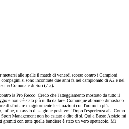
mettersi alle spalle il match di venerdì scorso contro i Campioni
due compagini si sono incontrate due anni fa nel campionato di A2 e nel
Piscina Comunale di Sori (7-2).
contro la Pro Recco. Credo che l'atteggiamento mostrato da tutto il
taggio e non c'è stato più nulla da fare. Comunque abbiamo dimostrato
re di sfruttare maggiormente le situazioni con l'uomo in più.
o, infine, un avvio di stagione positivo: "Dopo l'esperienza alla Como
M Sport Management non ho esitato a dire di sì. Qui a Busto Arsizio mi
ti gremiti con tutte quelle bandiere è stato un vero spettacolo. Mi