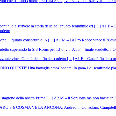
Allievi A – La Rari vola alla Fi
A1 F – Ek
cudetto
A1 M – La Pro Recco vince il 38esi
A1 F – finale scudetto: l’Or
A1 F – Gara 2 finale scu
A2 M – il Sori lotta ma non basta: in 