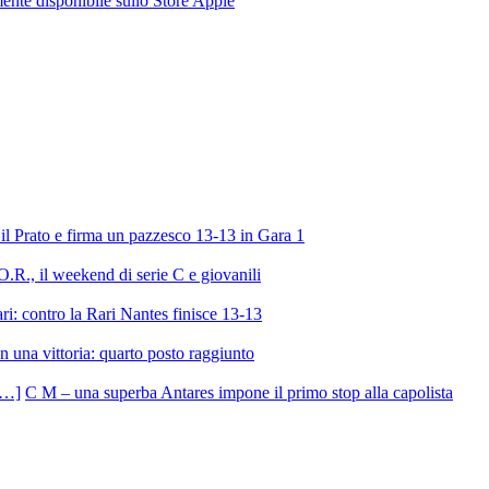
te disponibile sullo Store Apple
l Prato e firma un pazzesco 13-13 in Gara 1
R., il weekend di serie C e giovanili
ri: contro la Rari Nantes finisce 13-13
 una vittoria: quarto posto raggiunto
C M – una superba Antares impone il primo stop alla capolista