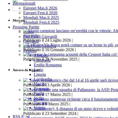
Internazionali
Europei Mas.li 2026
Europei Fem.li 2026
Mondiali Mas.li 2025
Mercato
Mondiali Fem.li 2025
Prossime Partite
Senior
giovanile
Fasi Finali Giovanili
Pubblicato il 24 Luglio 2026 |
Giovanili
Enti Prom. Sportiva
Pubblicato il 16 Gennaio 2026 |
Regioni
Abruzzo
Pubblicato il 29 Novembre 2025 |
Campania
Emilia Romagna
Lazio
Ancora da leggere
Liguria
Lombardia
Marche
Pubblicato il 13 Aprile 2026 |
Piemonte
Puglia
Pubblicato il 17 Marzo 2025 |
Sicilia
Toscana
Pubblicato il 9 Marzo 2025 |
Veneto
Pubblicato il 23 Settembre 2024 |
RSS Feed