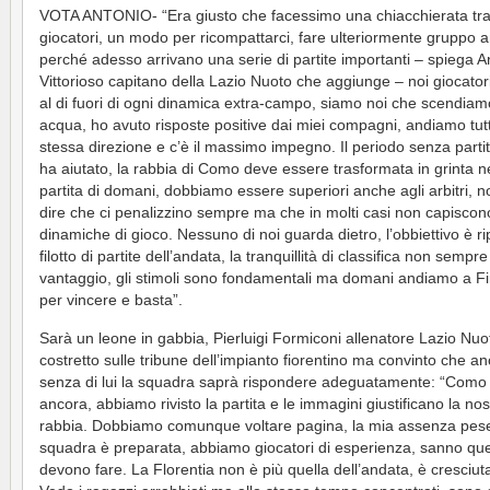
VOTA ANTONIO- “Era giusto che facessimo una chiacchierata tra
giocatori, un modo per ricompattarci, fare ulteriormente gruppo 
perché adesso arrivano una serie di partite importanti – spiega A
Vittorioso capitano della Lazio Nuoto che aggiunge – noi giocator
al di fuori di ogni dinamica extra-campo, siamo noi che scendiam
acqua, ho avuto risposte positive dai miei compagni, andiamo tutt
stessa direzione e c’è il massimo impegno. Il periodo senza parti
ha aiutato, la rabbia di Como deve essere trasformata in grinta n
partita di domani, dobbiamo essere superiori anche agli arbitri, n
dire che ci penalizzino sempre ma che in molti casi non capiscon
dinamiche di gioco. Nessuno di noi guarda dietro, l’obbiettivo è rip
filotto di partite dell’andata, la tranquillità di classifica non sempr
vantaggio, gli stimoli sono fondamentali ma domani andiamo a F
per vincere e basta”.
Sarà un leone in gabbia, Pierluigi Formiconi allenatore Lazio Nuo
costretto sulle tribune dell’impianto fiorentino ma convinto che a
senza di lui la squadra saprà rispondere adeguatamente: “Como
ancora, abbiamo rivisto la partita e le immagini giustificano la nos
rabbia. Dobbiamo comunque voltare pagina, la mia assenza pes
squadra è preparata, abbiamo giocatori di esperienza, sanno que
devono fare. La Florentia non è più quella dell’andata, è cresciut