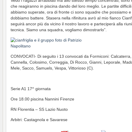
Vedo i ragazzi arrabbiati ma allo stesso tempo concentrati, sono 
che reagiranno in piscina dando del loro meglio. Le partite difficili
abbiamo superate, ora di fronte ci sono squadre che possiamo e
dobbiamo battere. Stasera nella rifinitura avrò al mio fianco Cianf
seguirà ancor più da vicino il nostro lavoro e parteciperà alla riun
tecnica. Siamo una squadra, vogliamo dimostrarlo”.
CONVOCATI- Di seguito i 13 convocati da Formiconi: Calcaterra,
Cannella, Colosimo, Correggia, Di Rocco, Gianni, Leporale, Mad
Mele, Sacco, Samuels, Vespa, Vittorioso (C).
Serie A1 17^ giornata
Ore 18.00 piscina Nannini Firenze
RN Florentia – SS Lazio Nuoto
Arbitri: Castagnola e Savarese