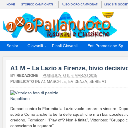
HOME
STORICO CAMPIONATI
ALBO D’ORO CAMPIONATI
LINK SITI SOCIE
Senior
Giovanili
Finali Giovanili
Enti Promozione Sp.
A1 M – La Lazio a Firenze, bivio decisiv
BY
REDAZIONE
–
PUBBLICATO IL 6 MARZO 2015
PUBBLICATO IN:
A1 MASCHILE
,
EVIDENZA
,
SERIE A1
Domani contro la Florentia la Lazio vuole tornare a vincere. Dopo
subiti a Como anche la beffa delle squalifiche ma i biancocelesti c
credono, Formiconi: “Play off? Non è finita”, Vittorioso: “Gruppo 
conosciamo la squadra”.