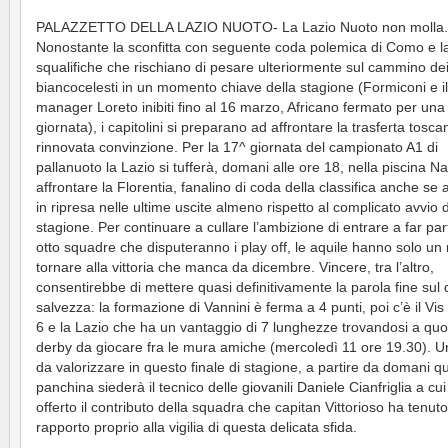
PALAZZETTO DELLA LAZIO NUOTO- La Lazio Nuoto non molla.
Nonostante la sconfitta con seguente coda polemica di Como e la
squalifiche che rischiano di pesare ulteriormente sul cammino de
biancocelesti in un momento chiave della stagione (Formiconi e i
manager Loreto inibiti fino al 16 marzo, Africano fermato per una
giornata), i capitolini si preparano ad affrontare la trasferta tosc
rinnovata convinzione. Per la 17^ giornata del campionato A1 di
pallanuoto la Lazio si tufferà, domani alle ore 18, nella piscina N
affrontare la Florentia, fanalino di coda della classifica anche se
in ripresa nelle ultime uscite almeno rispetto al complicato avvio d
stagione. Per continuare a cullare l’ambizione di entrare a far par
otto squadre che disputeranno i play off, le aquile hanno solo un r
tornare alla vittoria che manca da dicembre. Vincere, tra l’altro,
consentirebbe di mettere quasi definitivamente la parola fine sul 
salvezza: la formazione di Vannini è ferma a 4 punti, poi c’è il Vi
6 e la Lazio che ha un vantaggio di 7 lunghezze trovandosi a quot
derby da giocare fra le mura amiche (mercoledì 11 ore 19.30). U
da valorizzare in questo finale di stagione, a partire da domani q
panchina siederà il tecnico delle giovanili Daniele Cianfriglia a cu
offerto il contributo della squadra che capitan Vittorioso ha tenuto
rapporto proprio alla vigilia di questa delicata sfida.