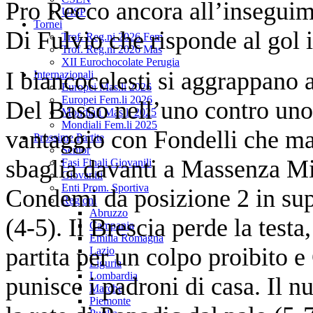
Pro Recco ancora all’inseguim
UISP
Tornei
Di Fulvio che risponde al gol i
Trof. Reg.ni 2026 Fem
Trof. Reg.ni 2026 Mas
XII Eurochocolate Perugia
I biancocelesti si aggrappano 
Internazionali
Europei Mas.li 2026
Europei Fem.li 2026
Del Basso nell’uno contro uno 
Mondiali Mas.li 2025
Mondiali Fem.li 2025
vantaggio con Fondelli che ma
Prossime Partite
Senior
sbaglia davanti a Massenza Mi
Fasi Finali Giovanili
Giovanili
Enti Prom. Sportiva
Condemi da posizione 2 in sup
Regioni
Abruzzo
(4-5). Il Brescia perde la testa
Campania
Emilia Romagna
partita per un colpo proibito e
Lazio
Liguria
Lombardia
punisce i padroni di casa. Il n
Marche
Piemonte