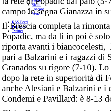
la rete di Popadic dal palo (5
Puglia
Sicilia
campo lo segna Gianazza in su
Toscana
Veneto
RSS Feed
Il Brescia completa la rimonta 
Facebook
Twitter
Popadic, ma da lì in poi è sol
riporta avanti i biancocelesti,
pari a Balzarini e i ragazzi d
Granados su rigore (7-10). Lo 
dopo la rete in superiorità di 
anche Alesiani e Balzarini e i
Condemi e Pavillard: è 8-13 d