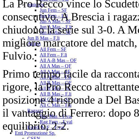
La Pro Recco vince lo Scudetto
Juniores
Jun Fem – SF
consecutivo. A Brescia i raga
Jun Fem – F.li
Jun A Mas – SF
chiudono la serie sul 3-0. A 
Jun A Mas – F.li
Jun B Mas – SF
Jun B Mas – F.li
migliore marcatore del match,
Allievi
All Fem – SF
Fulvio.
All Fem – F.li
All A-B Mas – OF
All A Mas – QF
Primo tempo facile da racconta
All A Mas – SF
All A Mas – F.li
All B Mas – QF
rigore, la Pro Recco altrettante
All B Mas – SF
All B Mas – F.li
posizione 4 risponde a Del Bas
All C Mas – SF
All C Mas – F.li
il vantaggio di Ferrero: dopo 8
Ragazzi
Rag Mas – F.val
Rag Fem – F.val
equilibrio, 2-2.
Esord. M/F – F.val
Enti Promozione Sp.
CSEN