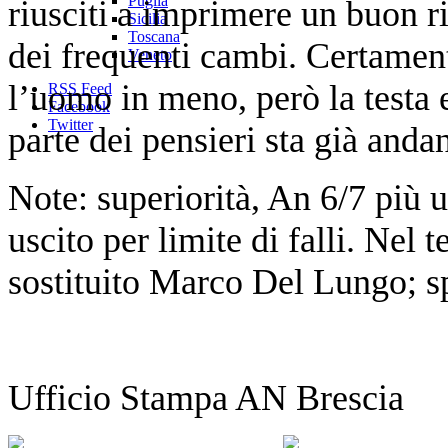
Puglia
riusciti a imprimere un buon r
Sicilia
Toscana
dei frequenti cambi. Certame
Veneto
l’uomo in meno, però la testa e
RSS Feed
Facebook
Twitter
parte dei pensieri sta già anda
Note: superiorità, An 6/7 più 
uscito per limite di falli. Nel
sostituito Marco Del Lungo; sp
Ufficio Stampa AN Brescia