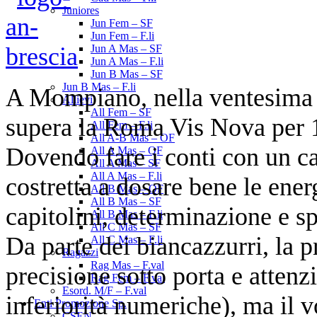
Juniores
Jun Fem – SF
Jun Fem – F.li
Jun A Mas – SF
Jun A Mas – F.li
Jun B Mas – SF
Jun B Mas – F.li
A Mompiano, nella ventesima 
Allievi
All Fem – SF
supera la Roma Vis Nova per 16 
All Fem – F.li
All A-B Mas – OF
Dovendo fare i conti con un ca
All A Mas – QF
All A Mas – SF
All A Mas – F.li
costretta a dosare bene le ene
All B Mas – QF
All B Mas – SF
capitolini, determinazione e sp
All B Mas – F.li
All C Mas – SF
Da parte dei biancazzurri, la p
All C Mas – F.li
Ragazzi
Rag Mas – F.val
precisione sotto porta e attenzi
Rag Fem – F.val
Esord. M/F – F.val
inferiorità numeriche), ma il 
Enti Promozione Sp.
CSEN