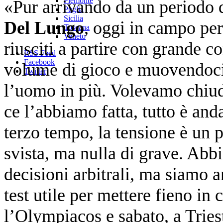
Piemonte
«Pur arrivando da un periodo 
Puglia
Sicilia
Del Lungo
, oggi in campo per 
Toscana
Veneto
riusciti a partire con grande 
RSS Feed
Facebook
volume di gioco e muovendoci 
Twitter
l’uomo in più. Volevamo chiuder
ce l’abbiamo fatta, tutto è and
terzo tempo, la tensione è un p
svista, ma nulla di grave. Abb
decisioni arbitrali, ma siamo a
test utile per mettere fieno in 
l’Olympiacos e sabato, a Tries