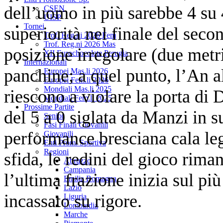
dell’uomo in più sarebbe 4 su 4
CSEN
UISP
Tornei
superiorità nel finale del seco
Trof. Reg.ni 2026 Fem
Trof. Reg.ni 2026 Mas
posizione irregolare (due metri
XII Eurochocolate Perugia
Internazionali
panchine; a quel punto, l’An al
Europei Mas.li 2026
Europei Fem.li 2026
Mondiali Mas.li 2025
riescono a violare la porta di 
Mondiali Fem.li 2025
Prossime Partite
del 5 a 0 siglata da Manzi in s
Senior
Fasi Finali Giovanili
performance bresciana cala le
Giovanili
Enti Prom. Sportiva
Regioni
sfida, le redini del gioco rim
Abruzzo
Campania
l’ultima frazione inizia sul più
Emilia Romagna
Lazio
incassato su rigore.
Liguria
Lombardia
Marche