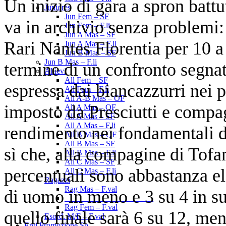
Un inizio di gara a spron batt
Juniores
Jun Fem – SF
va in archivio senza problemi
Jun Fem – F.li
Jun A Mas – SF
Rari Nantes Florentia per 10 a 4
Jun A Mas – F.li
Jun B Mas – SF
Jun B Mas – F.li
termine di un confronto segna
Allievi
All Fem – SF
espressa dai biancazzurri nei p
All Fem – F.li
All A-B Mas – OF
imposto da Presciutti e compag
All A Mas – QF
All A Mas – SF
All A Mas – F.li
rendimento nei fondamentali de
All B Mas – QF
All B Mas – SF
sì che, alla compagine di Tofa
All B Mas – F.li
All C Mas – SF
percentuali sono abbastanza el
All C Mas – F.li
Ragazzi
Rag Mas – F.val
di uomo in meno e 3 su 4 in supe
______________________
Rag Fem – F.val
quello finale sarà 6 su 12, men
Esord. M/F – F.val
Enti Promozione Sp.