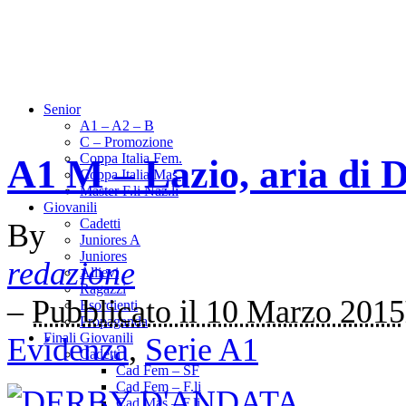
Senior
A1 – A2 – B
C – Promozione
Coppa Italia Fem.
A1 M – Lazio, aria di 
Coppa Italia Mas.
Master F.li Naz.li
Giovanili
Cadetti
By
Juniores A
Juniores
redazione
Allievi
Ragazzi
–
Pubblicato il 10 Marzo 2015
Esordienti
Propaganda
Finali Giovanili
Evidenza
,
Serie A1
Cadetti
Cad Fem – SF
Cad Fem – F.li
Cad Mas – F.li