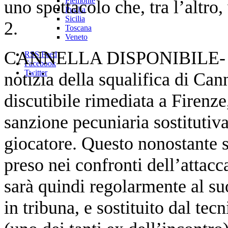
Piemonte
uno spettacolo che, tra l’altro,
Puglia
Sicilia
2.
Toscana
Veneto
CANNELLA DISPONIBILE- La L
RSS Feed
Facebook
Twitter
notizia della squalifica di Can
discutibile rimediata a Firenze
sanzione pecuniaria sostitutiv
giocatore. Questo nonostante 
preso nei confronti dell’attacc
sarà quindi regolarmente al su
in tribuna, e sostituito dal tec