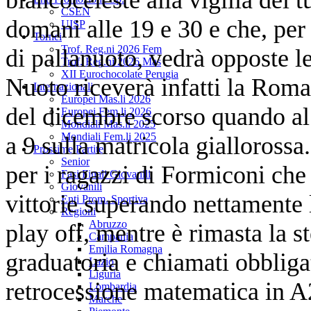
CSEN
domani alle 19 e 30 e che, per
UISP
Tornei
Trof. Reg.ni 2026 Fem
di pallanuoto, vedrà opposte l
Trof. Reg.ni 2026 Mas
XII Eurochocolate Perugia
Nuoto riceverà infatti la Roma 
Internazionali
Europei Mas.li 2026
del dicembre scorso quando al 
Europei Fem.li 2026
Mondiali Mas.li 2025
Mondiali Fem.li 2025
a 9 sulla matricola giallorossa
Prossime Partite
Senior
per i ragazzi di Formiconi che
Fasi Finali Giovanili
Giovanili
vittorie superando nettamente l
Enti Prom. Sportiva
Regioni
Abruzzo
play off, mentre è rimasta la st
Campania
Emilia Romagna
graduatoria e chiamati obbliga
Lazio
Liguria
retrocessione matematica in A2
Lombardia
Marche