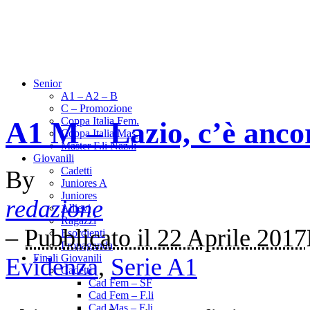
Senior
A1 – A2 – B
C – Promozione
Coppa Italia Fem.
A1 M – Lazio, c’è ancor
Coppa Italia Mas.
Master F.li Naz.li
Giovanili
Cadetti
By
Juniores A
Juniores
redazione
Allievi
Ragazzi
–
Pubblicato il 22 Aprile 2017
Esordienti
Propaganda
Finali Giovanili
Evidenza
,
Serie A1
Cadetti
Cad Fem – SF
Cad Fem – F.li
Cad Mas – F.li