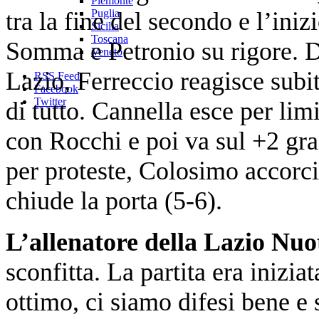
Piemonte
tra la fine del secondo e l’ini
Puglia
Sicilia
Toscana
Somma e Petronio su rigore. D
Veneto
Lazio, Ferreccio reagisce subi
RSS Feed
Facebook
Twitter
di tutto. Cannella esce per limi
con Rocchi e poi va sul +2 gr
per proteste, Colosimo accorci
chiude la porta (5-6).
L’allenatore della Lazio Nu
sconfitta. La partita era inizi
ottimo, ci siamo difesi bene e 