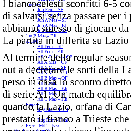
I biancocelesti sconfitti 6-5 c
Juniores
Jun Fem – SF
di salvarsi senza passare per i 
Jun Fem – F.li
Jun A Mas – SF
abbiamo smesso di giocare da
Jun A Mas – F.li
Jun B Mas – SF
Jun B Mas – F.li
La partita in differita su Lazio
Allievi
All Fem – SF
All Fem – F.li
Al termine della regular seas
All A-B Mas – OF
All A Mas – QF
out a decretare le sorti della 
All A Mas – SF
All A Mas – F.li
All B Mas – QF
perso in casa lo scontro dirett
All B Mas – SF
All B Mas – F.li
di serie A1. Un match equilibr
All C Mas – SF
All C Mas – F.li
quando la Lazio, orfana di Cann
Ragazzi
Rag Mas – F.val
______________________
prestato il fianco a Trieste che
Rag Fem – F.val
Esord. M/F – F.val
numerica e ha chiuso l’incontr
Enti Promozione Sp.