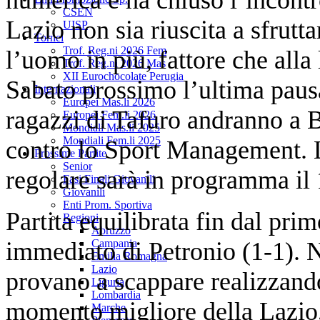
CSEN
Lazio non sia riuscita a sfrutta
UISP
Tornei
Trof. Reg.ni 2026 Fem
l’uomo in più, fattore che alla 
Trof. Reg.ni 2026 Mas
XII Eurochocolate Perugia
Sabato prossimo l’ultima pausa
Internazionali
Europei Mas.li 2026
ragazzi di Tafuro andranno a Bu
Europei Fem.li 2026
Mondiali Mas.li 2025
Mondiali Fem.li 2025
contro lo Sport Management. L’
Prossime Partite
Senior
regolare sarà in programma il 
Fasi Finali Giovanili
Giovanili
Enti Prom. Sportiva
Partita equilibrata fin dal pr
Regioni
Abruzzo
immediato di Petronio (1-1). N
Campania
Emilia Romagna
Lazio
provano a scappare realizzando
Liguria
Lombardia
momento migliore della Lazio, 
Marche