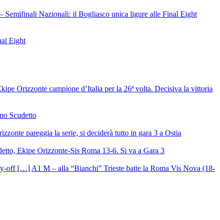
– Semifinali Nazionali: il Bogliasco unica ligure alle Final Eight
nal Eight
ipe Orizzonte campione d’Italia per la 26ª volta. Decisiva la vittoria
mo Scudetto
izzonte pareggia la serie, si deciderà tutto in gara 3 a Ostia
detto, Ekipe Orizzonte-Sis Roma 13-6. Si va a Gara 3
A1 M – alla “Bianchi” Trieste batte la Roma Vis Nova (18-