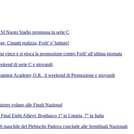
SI Nuoto Stadio promossa in serie C
e, Cimatti realizza, Forli’ e’ battuto!
 vince e si gioca la promozione contro Forli’ all’ultima giornata
ekend di serie C e giovanili
raining Academy O.R., il weekend di Promozione e giovanili
niores volano alle Finali Nazional
 Final Eight Allievi: Bogliasco 1° in Liguria, 7° in Italia
6 maschile del Plebiscito Padova conclude alle Semifinali Nazionali