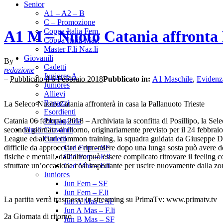
Senior
A1 – A2 – B
C – Promozione
Coppa Italia Fem.
A1 M – Nuoto Catania affronta P
Coppa Italia Mas.
Master F.li Naz.li
Giovanili
By
Cadetti
redazione
Juniores A
–
Pubblicato il 6 Febbraio 2018
Pubblicato in:
A1 Maschile
,
Evidenz
Juniores
Allievi
Ragazzi
La Seleco Nuoto Catania affronterà in casa la Pallanuoto Trieste
Esordienti
Catania 06 febbraio 2018 – Archiviata la sconfitta di Posillipo, la Se
Propaganda
seconda giornata di ritorno, originariamente previsto per il 24 febbrai
Finali Giovanili
League ed alcuni common training, la squadra guidata da Giuseppe Dato
Cadetti
difficile da approcciare e riprendere dopo una lunga sosta può avere de
Cad Fem – SF
fisiche e mentali, dall’altro può essere complicato ritrovare il feeli
Cad Fem – F.li
sfruttare un’occasione così importante per uscire nuovamente dalla zona
Cad Mas – F.li
Juniores
Jun Fem – SF
Jun Fem – F.li
La partita verrà trasmessa in streaming su PrimaTv: www.primatv.tv
Jun A Mas – SF
Jun A Mas – F.li
2a Giornata di ritorno
Jun B Mas – SF