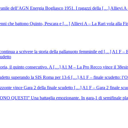
Allievi A 
Allievi A – La Rari vola alla Fi
A1 F – Ek
cudetto
A1 M – La Pro Recco vince il 38esi
A1 F – finale scudetto: l’Or
A1 F – Gara 2 finale scu