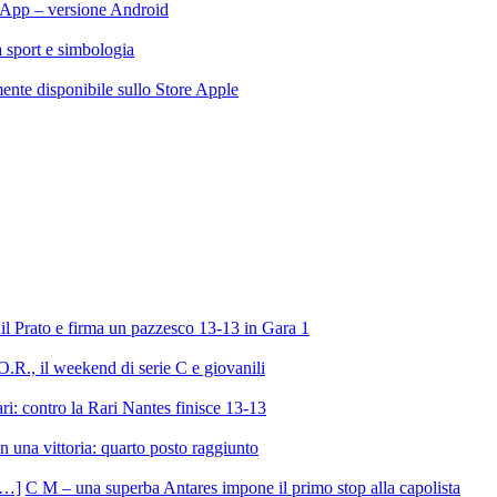
App – versione Android
ra sport e simbologia
te disponibile sullo Store Apple
l Prato e firma un pazzesco 13-13 in Gara 1
R., il weekend di serie C e giovanili
ri: contro la Rari Nantes finisce 13-13
 una vittoria: quarto posto raggiunto
C M – una superba Antares impone il primo stop alla capolista