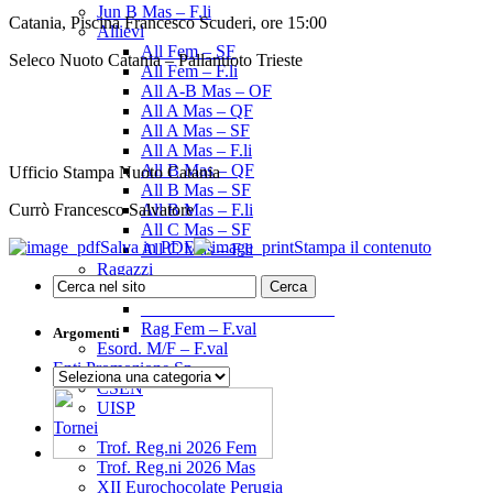
Jun B Mas – F.li
Catania, Piscina Francesco Scuderi, ore 15:00
Allievi
All Fem – SF
Seleco Nuoto Catania – Pallanuoto Trieste
All Fem – F.li
All A-B Mas – OF
All A Mas – QF
All A Mas – SF
All A Mas – F.li
All B Mas – QF
Ufficio Stampa Nuoto Catania
All B Mas – SF
Currò Francesco Salvatore
All B Mas – F.li
All C Mas – SF
Salva in PDF
Stampa il contenuto
All C Mas – F.li
Ragazzi
Rag Mas – F.val
______________________
Rag Fem – F.val
Argomenti
Esord. M/F – F.val
Enti Promozione Sp.
Argomenti
CSEN
UISP
Tornei
Trof. Reg.ni 2026 Fem
Trof. Reg.ni 2026 Mas
XII Eurochocolate Perugia