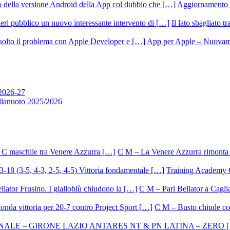
Aggiornamento 
Il lato sbagliato t
App per Apple – Nuovamen
 2026-27
allanuoto 2025/2026
C M – La Venere Azzurra rimonta i
Training Academy O.
C M – Pari Bellator a Caglia
C M – Busto chiude con