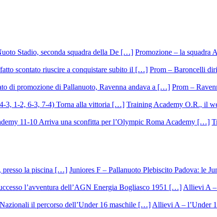
Promozione – la squadra A
Prom – Baroncelli dirig
Prom – Ravenna
Training Academy O.R., il we
T
Juniores F – Pallanuoto Plebiscito Padova: le Ju
Allievi A –
Allievi A – l’Under 1