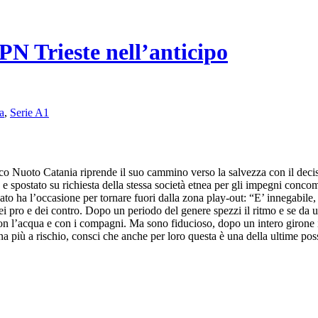
N Trieste nell’anticipo
a
,
Serie A1
leco Nuoto Catania riprende il suo cammino verso la salvezza con il deci
o e spostato su richiesta della stessa società etnea per gli impegni con
 ha l’occasione per tornare fuori dalla zona play-out: “E’ innegabile, p
i pro e dei contro. Dopo un periodo del genere spezzi il ritmo e se da un
ng con l’acqua e con i compagni. Ma sono fiducioso, dopo un intero giro
 più a rischio, consci che anche per loro questa è una della ultime possi