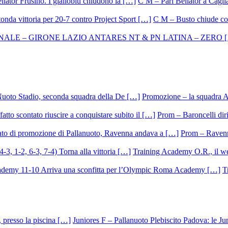
C M – Pari Bellator a Caglia
C M – Busto chiude con
Promozione – la squadra A
Prom – Baroncelli dirig
Prom – Ravenna
Training Academy O.R., il we
T
Juniores F – Pallanuoto Plebiscito Padova: le Ju