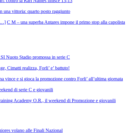
ri: contro la Rari Nantes finisce 13-13
 una vittoria: quarto posto raggiunto
C M – una superba Antares impone il primo stop alla capolista
SI Nuoto Stadio promossa in serie C
e, Cimatti realizza, Forli’ e’ battuto!
 vince e si gioca la promozione contro Forli’ all’ultima giornata
ekend di serie C e giovanili
raining Academy O.R., il weekend di Promozione e giovanili
niores volano alle Finali Nazional