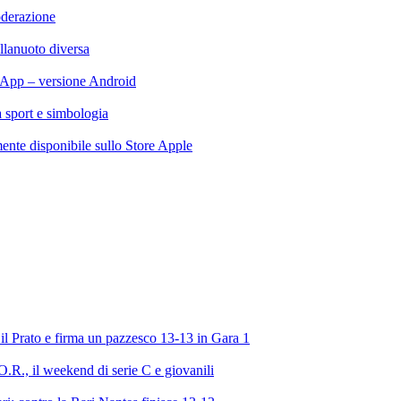
oderazione
llanuoto diversa
App – versione Android
ra sport e simbologia
te disponibile sullo Store Apple
l Prato e firma un pazzesco 13-13 in Gara 1
R., il weekend di serie C e giovanili