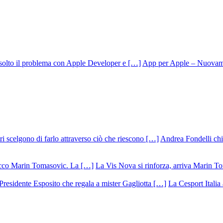
App per Apple – Nuovamen
Andrea Fondelli chiu
La Vis Nova si rinforza, arriva Marin T
La Cesport Italia