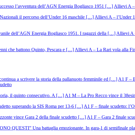
Allievi A –
Allievi A – l’Under 1
Allievi A 
Allievi A – La Rari vola alla Fi
A1 F – Ek
cudetto
A1 M – La Pro Recco vince il 38esi
A1 F – finale scudetto: l’Or
A1 F – Gara 2 finale scu