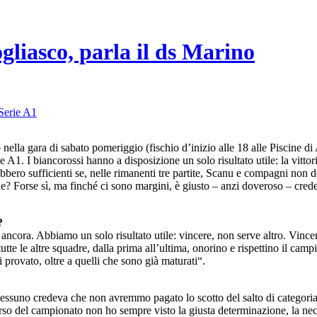
liasco, parla il ds Marino
Serie A1
esto nella gara di sabato pomeriggio (fischio d’inizio alle 18 alle Pisci
e A1. I biancorossi hanno a disposizione un solo risultato utile: la vitt
rebbero sufficienti se, nelle rimanenti tre partite, Scanu e compagni n
e? Forse sì, ma finché ci sono margini, è giusto – anzi doveroso – crede
?
ancora. Abbiamo un solo risultato utile: vincere, non serve altro. Vince
tte le altre squadre, dalla prima all’ultima, onorino e rispettino il cam
 provato, oltre a quelli che sono già maturati“.
essuno credeva che non avremmo pagato lo scotto del salto di categoria. L
orso del campionato non ho sempre visto la giusta determinazione, la neces