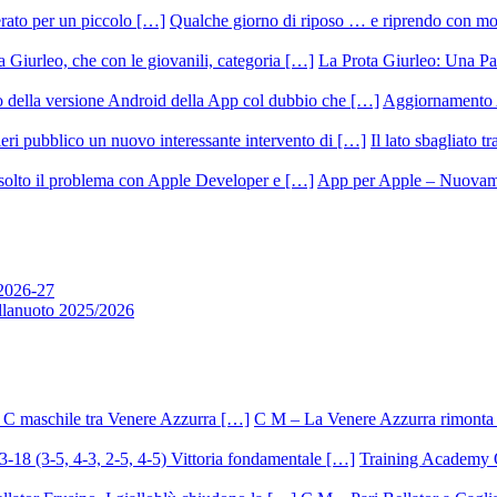
Qualche giorno di riposo … e riprendo con m
La Prota Giurleo: Una Pa
Aggiornamento 
Il lato sbagliato t
App per Apple – Nuovamen
 2026-27
allanuoto 2025/2026
C M – La Venere Azzurra rimonta i
Training Academy O.