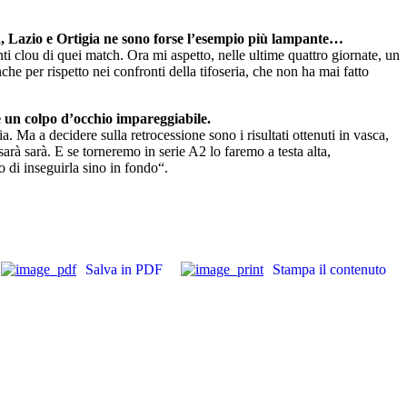
ma, Lazio e Ortigia ne sono forse l’esempio più lampante…
 clou di quei match. Ora mi aspetto, nelle ultime quattro giornate, un
che per rispetto nei confronti della tifoseria, che non ha mai fatto
re un colpo d’occhio impareggiabile.
a. Ma a decidere sulla retrocessione sono i risultati ottenuti in vasca,
sarà sarà. E se torneremo in serie A2 lo faremo a testa alta,
 di inseguirla sino in fondo“.
Salva in PDF
Stampa il contenuto