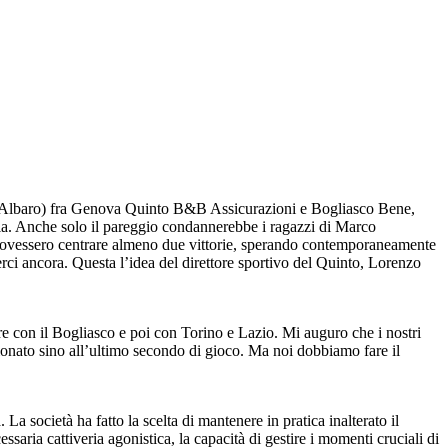
ne di Albaro) fra Genova Quinto B&B Assicurazioni e Bogliasco Bene,
oria. Anche solo il pareggio condannerebbe i ragazzi di Marco
on dovessero centrare almeno due vittorie, sperando contemporaneamente
rci ancora. Questa l’idea del direttore sportivo del Quinto, Lorenzo
re con il Bogliasco e poi con Torino e Lazio. Mi auguro che i nostri
pionato sino all’ultimo secondo di gioco. Ma noi dobbiamo fare il
a società ha fatto la scelta di mantenere in pratica inalterato il
saria cattiveria agonistica, la capacità di gestire i momenti cruciali di