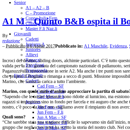
Senior
A1 – A2 – B
C – Promozione
Coppa Italia Fem.
A1 M – Quinto B&B ospita il Bog
Coppa Italia Mas.
Master F.li Naz.li
Giovanili
By
Cadetti
redazione
Juniores A
–
Pubblicato il 6 Aprile 2017
Pubblicato in:
A1 Maschile
,
Evidenza
,
Juniores
Allievi
Ragazzi
Incroci del destino, sliding doors, alchimie particolari. C’è tutto qu
Esordienti
valida per la 23^ giornata del campionato nazionale di pallanuoto, seri
Propaganda
Paganuzzi alla retrocessione in serie A2. Ma anche i tre punti non sa
Finali Giovanili
che proprio il Bogliasco rimanga a secco di punti. Missione impossibil
Cadetti
Marino, che suona la carica a tutto l’ambiente.
Cad Fem – SF
Marino, con quale stato d’animo approcciare la partita di sabato
Cad Fem – F.li
“Sapendo che le nostre speranze sono ridotte al lumicino, ma esistono 
Cad Mas – F.li
ragazzi si impegnino sino in fondo per farcela e mi auguro che anche tu
Juniores
nostro, c’è poco da dire: non vogliamo avere il rimpianto di non averci
Jun Fem – SF
Jun Fem – F.li
Quali sono?
Jun A Mas – SF
“Che sarebbe stata una stagione difficile lo sapevamo sin dall’inizio, n
Jun A Mas – F.li
gruppo che negli scorsi anni ha scritto la storia del nostro club. Nel c
Jun B Mas – SF