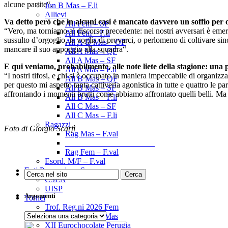
alcune partite“.
Jun B Mas – F.li
Allievi
Va detto però che in alcuni casi è mancato davvero un soffio per 
All Fem – SF
“Vero, ma torniamo al discorso precedente: nei nostri avversari è eme
All Fem – F.li
sussulto d’orgoglio, la voglia di provarci, o perlomeno di coltivare sin
All A-B Mas – OF
mancare il suo appoggio alla squadra“.
All A Mas – QF
All A Mas – SF
E qui veniamo, probabilmente, alle note liete della stagione: una 
All A Mas – F.li
“I nostri tifosi, e chi si è occupato in maniera impeccabile di organizza
All B Mas – QF
per questo mi aspetto tanta cattiveria agonistica in tutte e quattro le p
All B Mas – SF
affrontando i momenti brutti come abbiamo affrontato quelli belli. Ma 
All B Mas – F.li
All C Mas – SF
All C Mas – F.li
Ragazzi
Foto di Giorgio Scarfì
Rag Mas – F.val
______________________
Rag Fem – F.val
Esord. M/F – F.val
Enti Promozione Sp.
CSEN
UISP
Argomenti
Tornei
Trof. Reg.ni 2026 Fem
Argomenti
Trof. Reg.ni 2026 Mas
XII Eurochocolate Perugia