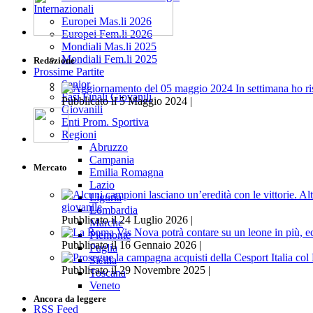
Internazionali
Europei Mas.li 2026
Europei Fem.li 2026
Mondiali Mas.li 2025
Mondiali Fem.li 2025
Redazione
Prossime Partite
Senior
Fasi Finali Giovanili
Pubblicato il 5 Maggio 2024 |
Giovanili
Enti Prom. Sportiva
Regioni
Abruzzo
Campania
Mercato
Emilia Romagna
Lazio
Liguria
giovanile
Lombardia
Pubblicato il 24 Luglio 2026 |
Marche
Piemonte
Pubblicato il 16 Gennaio 2026 |
Puglia
Sicilia
Pubblicato il 29 Novembre 2025 |
Toscana
Veneto
Ancora da leggere
RSS Feed