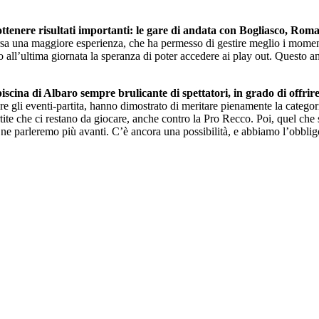
ottenere risultati importanti: le gare di andata con Bogliasco, Ro
rsa una maggiore esperienza, che ha permesso di gestire meglio i momenti
o all’ultima giornata la speranza di poter accedere ai play out. Questo an
piscina di Albaro sempre brulicante di spettatori, in grado di offri
re gli eventi-partita, hanno dimostrato di meritare pienamente la categori
artite che ci restano da giocare, anche contro la Pro Recco. Poi, quel che 
ne parleremo più avanti. C’è ancora una possibilità, e abbiamo l’obbligo