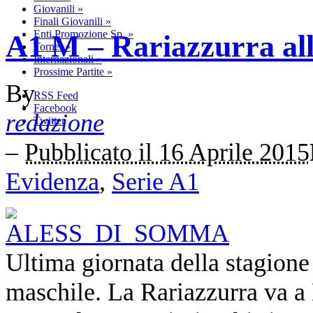
Giovanili
»
Finali Giovanili
»
Enti Promozione Sp.
»
A1 M – Rariazzurra all
Tornei
»
Internazionali
»
Prossime Partite
»
By
RSS Feed
Facebook
redazione
Twitter
–
Pubblicato il 16 Aprile 2015
Evidenza
,
Serie A1
Ultima giornata della stagione
maschile. La Rariazzurra va a 