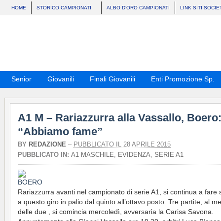
HOME
STORICO CAMPIONATI
ALBO D’ORO CAMPIONATI
LINK SITI SOCIE
Senior
Giovanili
Finali Giovanili
Enti Promozione Sp.
A1 M – Rariazzurra alla Vassallo, Boero
“Abbiamo fame”
BY
REDAZIONE
–
PUBBLICATO IL 28 APRILE 2015
PUBBLICATO IN:
A1 MASCHILE
,
EVIDENZA
,
SERIE A1
Rariazzurra avanti nel campionato di serie A1, si continua a fare s
a questo giro in palio dal quinto all’ottavo posto. Tre partite, al me
delle due , si comincia mercoledì, avversaria la Carisa Savona.