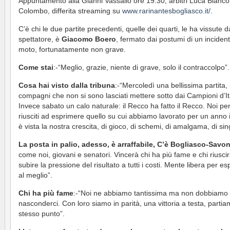
Appuntamento alla Gianni Vassallo ore 19.30, arbitri Luca Bianco
Colombo, differita streaming su
www.rarinantesbogliasco.it/
.
C’è chi le due partite precedenti, quelle dei quarti, le ha vissute d
spettatore, è
Giacomo Boero
, fermato dai postumi di un incident
moto, fortunatamente non grave.
Come stai
:-“Meglio, grazie, niente di grave, solo il contraccolpo”.
Cosa hai visto dalla tribuna
:-“Mercoledì una bellissima partita, 
compagni che non si sono lasciati mettere sotto dai Campioni d’It
Invece sabato un calo naturale: il Recco ha fatto il Recco. Noi p
riusciti ad esprimere quello su cui abbiamo lavorato per un anno i
è vista la nostra crescita, di gioco, di schemi, di amalgama, di sing
La posta in palio, adesso, è arraffabile, C’è Bogliasco-Savo
come noi, giovani e senatori. Vincerà chi ha più fame e chi riusci
subire la pressione del risultato a tutti i costi. Mente libera per es
al meglio”.
Chi ha più fame
:-“Noi ne abbiamo tantissima ma non dobbiamo
nasconderci. Con loro siamo in parità, una vittoria a testa, partia
stesso punto”.