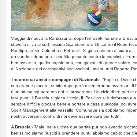
Viaggia di nuovo la Rariazzurra, dopo l’infrasettimanale a Brescia
stavolta si va al sud, piscina Scandone ore 16 contro il Robertoz
Posillipo, arbitri Colombo e Petronilli. Si gioca ancora ai piani alti,
arrivandoci dopo una sconfitta pesante contro la capolista. For
ben assortita, quella napoletana, con giovani di grande valore, 
di Nazionale dei corrispettivi bogliaschini, uno su tutti Roberto R
Incontrerai amici e compagni di Nazionale
:-“Foglio e Dolce c
con grande piacere, subito dopo però diventeranno avversari. Il P
è un’ottima squadra ma noi ci proveremo. Un ciclo di tre partite 
fare punti: il Brescia si gioca il titolo, il Posillipo si è rinforzato e 
sempre difficile giocare bene e portare a casa qualcosa, poi avr
Sport Management alla Vassallo. Comunque sia dobbiamo impens
nostri avversari: contro di noi deve essere dura per tutti”.
A Brescia
:-“Male, nelle ultime due partite pur non avendo giocat
benissimo siamo riusciti a prendere punti, abbiamo capito che c’