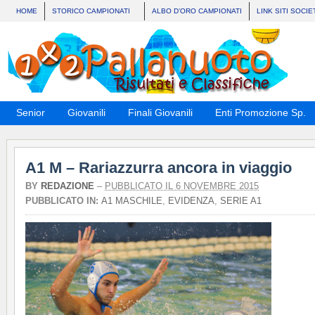
HOME
STORICO CAMPIONATI
ALBO D’ORO CAMPIONATI
LINK SITI SOCIE
Senior
Giovanili
Finali Giovanili
Enti Promozione Sp.
A1 M – Rariazzurra ancora in viaggio
BY
REDAZIONE
–
PUBBLICATO IL 6 NOVEMBRE 2015
PUBBLICATO IN:
A1 MASCHILE
,
EVIDENZA
,
SERIE A1