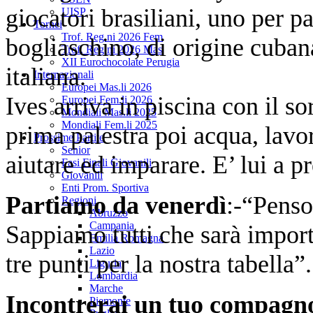
giocatori brasiliani, uno per p
UISP
Tornei
Trof. Reg.ni 2026 Fem
bogliaschino, di origine cuban
Trof. Reg.ni 2026 Mas
XII Eurochocolate Perugia
italiana.
Internazionali
Europei Mas.li 2026
Ives arriva in piscina con il sor
Europei Fem.li 2026
Mondiali Mas.li 2025
Mondiali Fem.li 2025
prima palestra poi acqua, lavor
Prossime Partite
Senior
aiutare ed imparare. E’ lui a p
Fasi Finali Giovanili
Giovanili
Enti Prom. Sportiva
Partiamo da venerdì
:-“Penso
Regioni
Abruzzo
Campania
Sappiamo tutti che sarà import
Emilia Romagna
Lazio
tre punti per la nostra tabella”.
Liguria
Lombardia
Marche
Incontrerai un tuo compagno
Piemonte