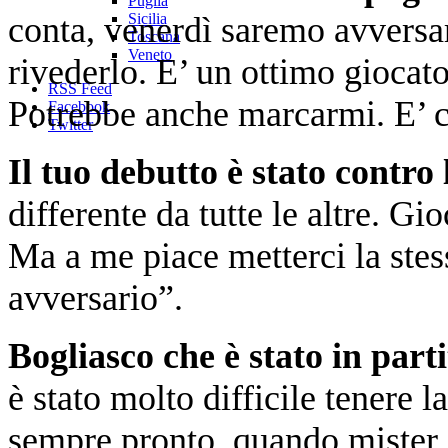
Puglia
conta, venerdì saremo avversar
Sicilia
Toscana
Veneto
rivederlo. E’ un ottimo giocato
RSS Feed
Potrebbe anche marcarmi. E’ c
Facebook
Twitter
Il tuo debutto è stato contro
differente da tutte le altre. Gi
Ma a me piace metterci la stess
avversario”.
Bogliasco che è stato in parti
è stato molto difficile tenere 
sempre pronto, quando mister 