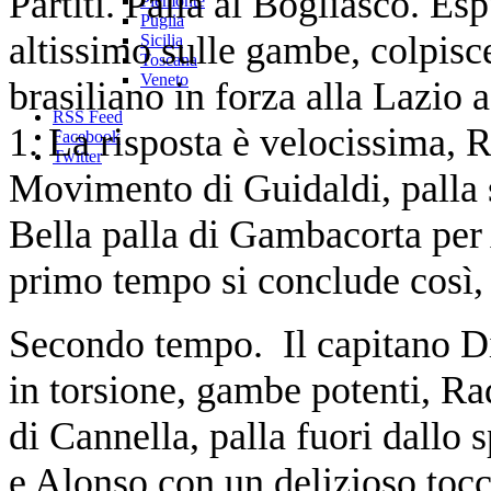
Partiti. Palla al Bogliasco. E
Piemonte
Puglia
altissimo sulle gambe, colpisce
Sicilia
Toscana
Veneto
brasiliano in forza alla Lazio a
RSS Feed
1. La risposta è velocissima, 
Facebook
Twitter
Movimento di Guidaldi, palla s
Bella palla di Gambacorta per 
primo tempo si conclude così, 
Secondo tempo. Il capitano D
in torsione, gambe potenti, Ra
di Cannella, palla fuori dallo 
e Alonso con un delizioso tocc