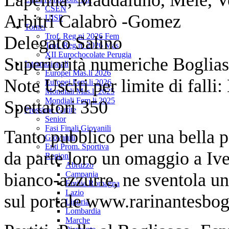
CSEN
Arbitri Calabrò -Gomez
UISP
Tornei
Trof. Reg.ni 2026 Fem
Delegato Salino
Trof. Reg.ni 2026 Mas
XII Eurochocolate Perugia
Superiorità numeriche Boglias
Internazionali
Europei Mas.li 2026
Note Usciti per limite di falli
Europei Fem.li 2026
Mondiali Mas.li 2025
Mondiali Fem.li 2025
Spettatori 350
Prossime Partite
Senior
Fasi Finali Giovanili
Tanto pubblico per una bella par
Giovanili
Enti Prom. Sportiva
da parte loro un omaggio a Iv
Regioni
Abruzzo
bianco-azzurre, ne sventola un
Campania
Emilia Romagna
Lazio
sul portale www.rarinantesbog
Liguria
Lombardia
Marche