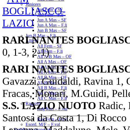
Juniores
Jun Fem – SF
Jun Fem – F.li
Jun A Mas – SF
Jun A Mas – F.li
Jun B Mas – SF
Jun B Mas – F.li
RARI NANTES BOGLIASC
Allievi
All Fem – SF
0, 1-3, 2-1)
All Fem – F.li
All A-B Mas – OF
All A Mas – QF
RARI NANTES BOGLIAS
All A Mas – SF
All A Mas – F.li
All B Mas – QF
Gavazzi, Guidaldi, Ravina 1, 
All B Mas – SF
All B Mas – F.li
Fracas, Monari, M.Guidi, Pelleg
All C Mas – SF
All C Mas – F.li
S.S. LAZIO NUOTO
Radic, 
Ragazzi
Rag Mas – F.val
______________________
Santosa da Costa 1, Di Rocco 1
Rag Fem – F.val
Esord. M/F – F.val
Lapenna, Maddaluno, Mele, Ves
Enti Promozione Sp.