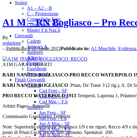
Senior
A1 – A2 – B
C – Promozione
Coppa Italia Fem.
A1 M – RN Bogliasco – Pro Rec
Coppa Italia Mas.
Master F.li Naz.li
Giovanili
By
Cadetti
redazione
Juniores A
–
Pubblicato il 22 Aprile 2015
Pubblicato in:
A1 Maschile
,
Evidenza
Juniores
Allievi
Ragazzi
A1M GARA 1 QUARTI
Esordienti
Propaganda
RARI NANTES BOGLIASCO-PRO RECCO WATERPOLO 191
Finali Giovanili
RARI NANTES BOGLIASCO
Prian, De Trane 3 (2 rig.), A. Di S
Cadetti
Cad Fem – SF
PRO RECCO WATERPOLO 1913
Tempesti, Lapenna 1, Prlainovic 
Cad Fem – F.li
Cad Mas – F.li
Arbitri Piano – Petronilli
Juniores
Jun Fem – SF
Commissario GianFranco Tedeschi
Jun Fem – F.li
Jun A Mas – SF
Note Superiorità numeriche Bogliasco 1/9 e tre rigori, Recco 4/9 e due r
Jun A Mas – F.li
posto di Prian.Usciti per tre falli: nessuno. Spettatori 200.
Jun B Mas – SF