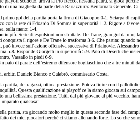
le playoff scudetto, arriva la Pro Recco, nessuna paura, si gioca perché l
iato di una maglietta da parte della Rariazzurra: Bentornato Generale. 
ra. Il primo gol della partita porta la firma di Giacoppo 0-1. Sciarpa di c
co con la rete di Edoardo Di Somma in superiorità 1-2. Rigore a favore d
sa, sulla mano: 1-4.
in più. Serie di espulsioni non sfruttate. De Trane, gran gol da uno, la
 conquista il rigore e De Trane lo trasforma 3-6. Che partita: quando non
, può invece sull’azione offensiva successiva di Prlainovic. Alessandr
a 5-8. Risponde Giorgetti in superiorità 5-9. Palo di Deserti che insie
ntro, Vassallo in piedi 6-9.
paio di parate dell’estremo difensore bogliaschino che a tre minuti dal t
, arbitri Daniele Bianco e Calabrò, commissario Costa.
partita, dei ragazzi, ottima prestazione. Poteva finire con il pallottol
ranquillità. Questa qualificazione ai playoff ce la siamo giocata sul cam
o una bellissima prestazione. Tutti, dal più giovane al più vecchio, hann
o imparato qualcosa”.
lla partita, sta giocando molto meglio in questa seconda fase del campi
atto dei miei giocatori perché ci stiamo allenando forte. Lo so che son