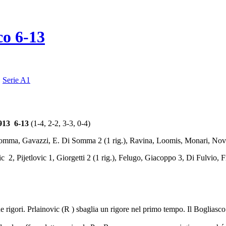
co 6-13
,
Serie A1
3 6-13
(1-4, 2-2, 3-3, 0-4)
omma, Gavazzi, E. Di Somma 2 (1 rig.), Ravina, Loomis, Monari, Novara,
2, Pijetlovic 1, Giorgetti 2 (1 rig.), Felugo, Giacoppo 3, Di Fulvio, Fi
igori. Prlainovic (R ) sbaglia un rigore nel primo tempo. Il Bogliasco cam