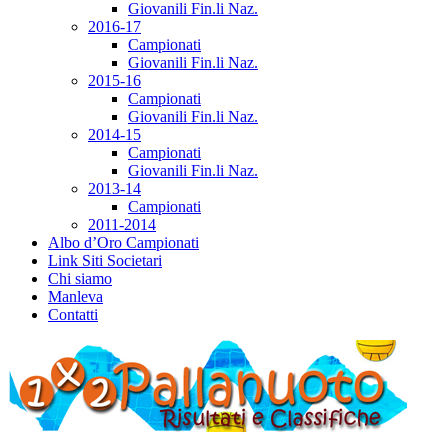
Giovanili Fin.li Naz.
2016-17
Campionati
Giovanili Fin.li Naz.
2015-16
Campionati
Giovanili Fin.li Naz.
2014-15
Campionati
Giovanili Fin.li Naz.
2013-14
Campionati
2011-2014
Albo d’Oro Campionati
Link Siti Societari
Chi siamo
Manleva
Contatti