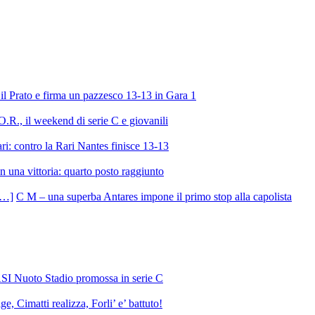
l Prato e firma un pazzesco 13-13 in Gara 1
R., il weekend di serie C e giovanili
ri: contro la Rari Nantes finisce 13-13
 una vittoria: quarto posto raggiunto
C M – una superba Antares impone il primo stop alla capolista
SI Nuoto Stadio promossa in serie C
e, Cimatti realizza, Forli’ e’ battuto!