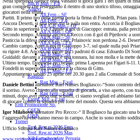
Nella splendida cornice della Vassallo si gioca gara 1 dei quarti di fina
Jun B Mas – F.li
gran completo che festeggiano il rientro di uno storico tifoso, omagg
Allievi
giocatori nella sfilata.
All Fem – SF
Partiti. Il primo tiro della partita porta la firma di Fondelli, Prian pa
All Fem – F.li
Ancora Deserti, si gira bene ma la palla non entra. Accorcia il Boglias
All A-B Mas – OF
Gitto in superiorità 1-3. Chiude il gol di Giacoppo: entrata, palla preci
All A Mas – QF
Secondo tempo. Allunga ancora il Recco con il gol di Pijetlovic a uomo 
All A Mas – SF
Pasticcia la difesa padrone di casa, Prlainovic non perdona 2-6. Deserti
All A Mas – F.li
Cambio campo. Apre il gol di Giacoppo 3-7, sul quale nulla può Prian
All B Mas – QF
su rigore 4-8. Ancora un rigore per i padroni di casa: Edoardo Di Somm
All B Mas – SF
Guidaldi: davanti a Tempesti è una tonnara, lui non molla e la mette de
All B Mas – F.li
Ultimo tempo. Doppietta recchelina: prima Lapenna poi Figari 6-11. Un 
All C Mas – SF
Fondelli in superiorità numerica e la chiosa di Gitto.
All C Mas – F.li
Appuntamento sabato 25 aprile ore 20.30 gara 2 alla Comunale di Sori
Ragazzi
Rag Mas – F.val
Daniele Bettini
allenatore Rari Nantes Bogliasco:-“Sono contento della 
______________________
il sorriso. Avevo chiesto alla squadra di giocarla, a viso aperto, con t
Rag Fem – F.val
minuti, dopo aver preso due schiaffi, ci siamo svegliati ed abbiamo fatt
Esord. M/F – F.val
di giocare contro la squadra più forte del mondo. Questa sera abbiam
Enti Promozione Sp.
CSEN
Igor Milanovic
allenatore Pro Recco:-“ Il Bogliasco ha giocato una be
UISP
l’aggressività che hanno messo in campo. Anche io sono molto soddisf
Tornei
Trof. Reg.ni 2026 Fem
Ufficio Stampa Rari Nantes Bogliasco
Trof. Reg.ni 2026 Mas
XII Eurochocolate Perugia
www.rarinantesbogliasco.it/