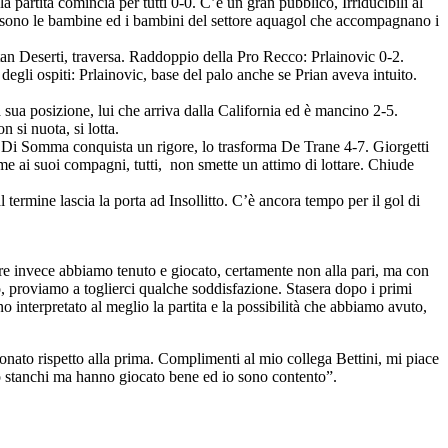
a partita comincia per tutti 0-0. C’è un gran pubblico, Irriducibili al
Ci sono le bambine ed i bambini del settore aquagol che accompagnano i
apitan Deserti, traversa. Raddoppio della Pro Recco: Prlainovic 0-2.
egli ospiti: Prlainovic, base del palo anche se Prian aveva intuito.
 sua posizione, lui che arriva dalla California ed è mancino 2-5.
 si nuota, si lotta.
o Di Somma conquista un rigore, lo trasforma De Trane 4-7. Giorgetti
me ai suoi compagni, tutti, non smette un attimo di lottare. Chiude
ermine lascia la porta ad Insollitto. C’è ancora tempo per il gol di
iere invece abbiamo tenuto e giocato, certamente non alla pari, ma con
po, proviamo a toglierci qualche soddisfazione. Stasera dopo i primi
o interpretato al meglio la partita e la possibilità che abbiamo avuto,
onato rispetto alla prima. Complimenti al mio collega Bettini, mi piace
o stanchi ma hanno giocato bene ed io sono contento”.