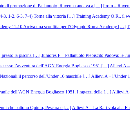
Prom – Ravenna
Training Academy O.R., il we
T
Juniores F – Pallanuoto Plebiscito Padova: le Ju
Allievi A –
Allievi A – l’Under 1
Allievi A 
Allievi A – La Rari vola alla Fi