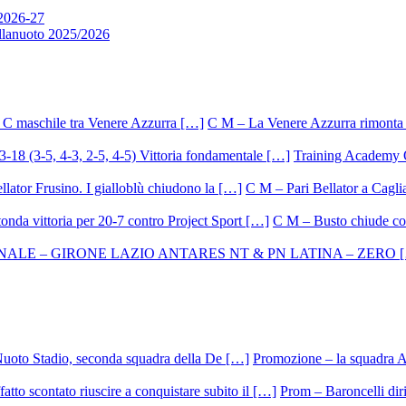
 2026-27
allanuoto 2025/2026
C M – La Venere Azzurra rimonta i
Training Academy O.
C M – Pari Bellator a Caglia
C M – Busto chiude con
Promozione – la squadra A
Prom – Baroncelli dirig