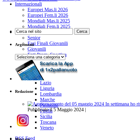
Internazionali
Europei Mas.li 2026
Europei Fem.li 2026
Mondiali Mas.li 2025
Mondiali Fem.li 2025
Prossime Partite
Senior
Fasi Finali Giovanili
Argomenti
Giovanili
Enti Prom. Sportiva
Argomenti
Regioni
Abruzzo
Campania
Emilia Romagna
Lazio
Liguria
Redazione
Lombardia
Marche
Piemonte
Pubblicato il 5 Maggio 2024 |
Puglia
Sicilia
Toscana
Veneto
RSS Feed
Mercato