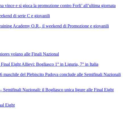
 vince e si gioca la promozione contro Forli’ all’ultima giornata
ekend di serie C e giovanili
raining Academy O.R., il weekend di Promozione e giovanili
niores volano alle Finali Nazional
 Final Eight Allievi: Bogliasco 1° in Liguria, 7° in Italia
6 maschile del Plebiscito Padova conclude alle Semifinali Nazionali
– Semifinali Nazionali: il Bogliasco unica ligure alle Final Eight
nal Eight