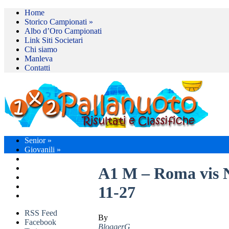
Home
Storico Campionati
»
Albo d’Oro Campionati
Link Siti Societari
Chi siamo
Manleva
Contatti
Senior
»
Giovanili
»
Finali Giovanili
»
Enti Promozione Sp.
»
A1 M – Roma vis 
Tornei
»
Internazionali
»
11-27
Prossime Partite
»
RSS Feed
By
Facebook
BloggerG