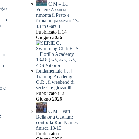
C M – La
Venere Azzurra
rimonta il Prato e
asta
firma un pazzesco 13-
n
13 in Gara 1
Pubblicato il 14
Giugno 2026 |
ito
 in
Training Academy
O.R., il weekend di
serie C e giovanili
Pubblicato il 2
Giugno 2026 |
C M – Pari
è
Bellator a Cagliari:
contro la Rari Nantes
finisce 13-13
Pubblicato il 1