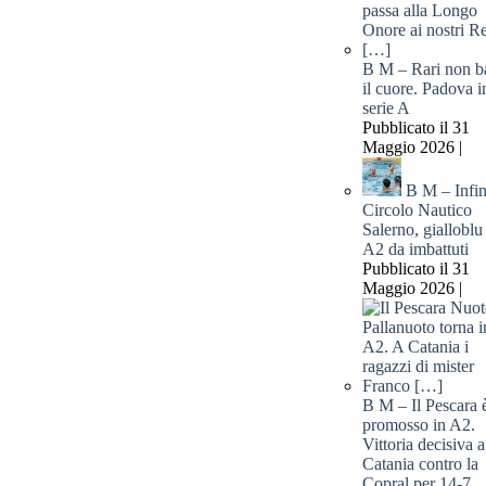
B M – Rari non b
il cuore. Padova i
serie A
Pubblicato il 31
Maggio 2026 |
B M – Infin
Circolo Nautico
Salerno, gialloblu
A2 da imbattuti
Pubblicato il 31
Maggio 2026 |
B M – Il Pescara 
promosso in A2.
Vittoria decisiva a
Catania contro la
Copral per 14-7