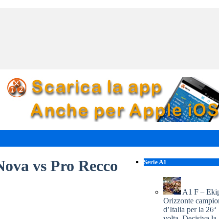
Nova vs Pro Recco
Serie A1
A1 F – Eki
Orizzonte campio
d’Italia per la 26ª
volta. Decisiva la