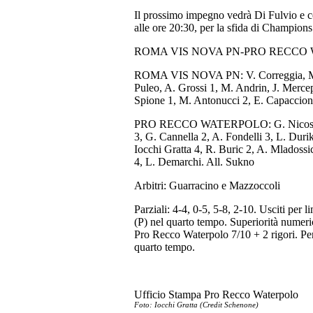
Il prossimo impegno vedrà Di Fulvio e c
alle ore 20:30, per la sfida di Champion
ROMA VIS NOVA PN-PRO RECCO 
ROMA VIS NOVA PN: V. Correggia, M. M
Puleo, A. Grossi 1, M. Andrin, J. Merce
Spione 1, M. Antonucci 2, E. Capaccioni
PRO RECCO WATERPOLO: G. Nicosia, F
3, G. Cannella 2, A. Fondelli 3, L. Durik
Iocchi Gratta 4, R. Buric 2, A. Mladossic
4, L. Demarchi. All. Sukno
Arbitri: Guarracino e Mazzoccoli
Parziali: 4-4, 0-5, 5-8, 2-10. Usciti per l
(P) nel quarto tempo. Superiorità nume
Pro Recco Waterpolo 7/10 + 2 rigori. Per
quarto tempo.
Ufficio Stampa Pro Recco Waterpolo
Foto: Iocchi Gratta (Credit Schenone)