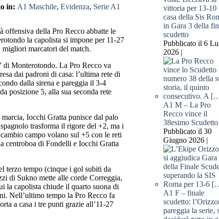
o in:
A1 Maschile
,
Evidenza
,
Serie A1
vittoria per 13-10 
casa della Sis Ro
in Gara 3 della fin
tà offensiva della Pro Recco abbatte le
scudetto
rotondo la capolista si impone per 11-27
Pubblicato il 6 Lu
, migliori marcatori del match.
2026 |
hi” di Monterotondo. La Pro Recco va
esa dai padroni di casa: l’ultima rete di
condo dalla sirena e pareggia il 3-4
da posizione 5, alla sua seconda rete
A1 M – La Pro
Recco vince il
arcia, Iocchi Gratta punisce dal palo
38esimo Scudetto
 spagnolo trasforma il rigore del +2, ma i
Pubblicato il 30
 cambio campo volano sul +5 con le reti
Giugno 2026 |
da centroboa di Fondelli e Iocchi Gratta
el terzo tempo (cinque i gol subiti da
azzi di Sukno mette alle corde Correggia,
ui la capolista chiude il quarto suona di
A1 F – finale
ni. Nell’ultimo tempo la Pro Recco fa
scudetto: l’Orizzo
rta a casa i tre punti grazie all’11-27
pareggia la serie, 