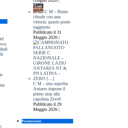
Giugno 2026 |
C M – Busto
chiude con una
vittoria: quarto posto
raggiunto
Pubblicato il 31
Maggio 2026 |
del
dova
iali
li
C M – una superba
Antares impone il
primo stop alla
capolista Zero9
Pubblicato il 29
Maggio 2026 |
Promozione