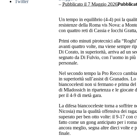
Twitter
–
Pubblicato il 7 Maggio 2026
Pubblicat
Un tempo in equilibrio (4-4) poi la quali
resistenze della Roma vis Nova: a Monte
con quattro reti di Cassia e Iocchi Gratta
Primi otto minuti pirotecnici alla “Rog
avanti quattro volte, ma viene sempre ripr
Di Corato, in superiorità, arriva ad un se
segnato da Di Fulvio, con l’uomo in più 
personale.
Nel secondo tempo la Pro Recco cambia m
in superiorità sull’assist di Granados. Lo
biancocelesti non si fermano e prima del
di Mladossich in ripartenza e le giocate 
per il 4-9 di metà gara.
La difesa biancoceleste torna a soffrire n
Nicosia) ma la qualità offensiva dei rag
superato per ben otto volte: il 9-17 con c
fatto come un gong anticipato per i roma
ancora meglio, segna altre dieci volte e po
finale.