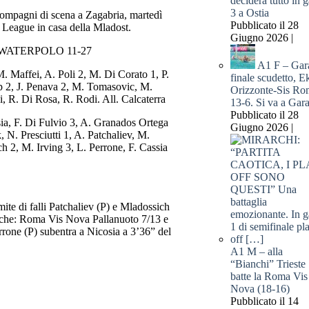
deciderà tutto in g
3 a Ostia
ompagni di scena a Zagabria, martedì
Pubblicato il 28
s League in casa della Mladost.
Giugno 2026 |
WATERPOLO 11-27
A1 F – Gar
affei, A. Poli 2, M. Di Corato 1, P.
finale scudetto, E
p 2, J. Penava 2, M. Tomasovic, M.
Orizzonte-Sis Ro
, R. Di Rosa, R. Rodi. All. Calcaterra
13-6. Si va a Gar
Pubblicato il 28
. Di Fulvio 3, A. Granados Ortega
Giugno 2026 |
, N. Presciutti 1, A. Patchaliev, M.
h 2, M. Irving 3, L. Perrone, F. Cassia
imite di falli Patchaliev (P) e Mladossich
riche: Roma Vis Nova Pallanuoto 7/13 e
rone (P) subentra a Nicosia a 3’36” del
A1 M – alla
“Bianchi” Trieste
batte la Roma Vis
Nova (18-16)
Pubblicato il 14