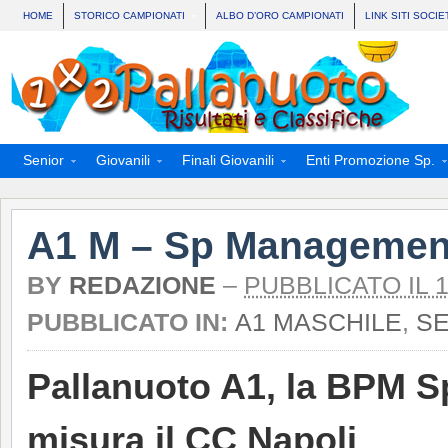
HOME
STORICO CAMPIONATI
ALBO D’ORO CAMPIONATI
LINK SITI SOCIE
Senior
Giovanili
Finali Giovanili
Enti Promozione Sp.
A1 M – Sp Management
BY
REDAZIONE
–
PUBBLICATO IL 
PUBBLICATO IN:
A1 MASCHILE
,
SE
Pallanuoto A1, la BPM 
misura il CC Napoli