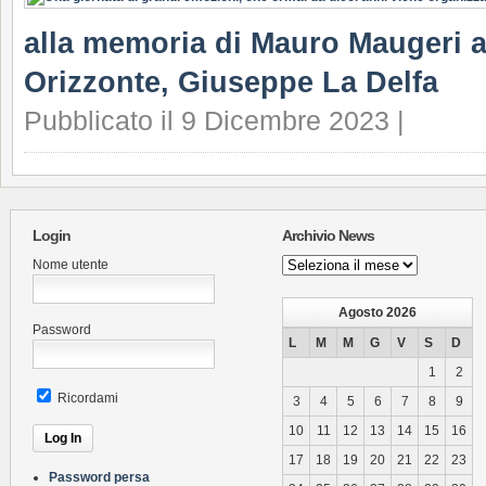
alla memoria di Mauro Maugeri a
Orizzonte, Giuseppe La Delfa
Pubblicato il 9 Dicembre 2023 |
Login
Archivio News
Archivio
Nome utente
News
Agosto 2026
Password
L
M
M
G
V
S
D
1
2
Ricordami
3
4
5
6
7
8
9
10
11
12
13
14
15
16
17
18
19
20
21
22
23
Password persa