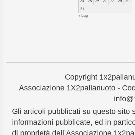
24
25
26
27
28
29
30
31
« Lug
Copyright 1x2pallanu
Associazione 1X2pallanuoto - Cod
info@1
Gli articoli pubblicati su questo sito 
informazioni pubblicate, ed in partic
di proprietà dell’Associazione 1x2pal