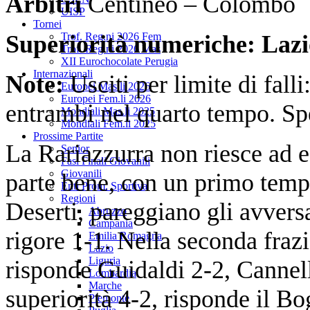
Arbitri
Centineo – Colombo
UISP
Tornei
Superiorità numeriche: Lazi
Trof. Reg.ni 2026 Fem
Trof. Reg.ni 2026 Mas
XII Eurochocolate Perugia
Internazionali
Note:
Usciti per limite di fall
Europei Mas.li 2026
Europei Fem.li 2026
entrambi nel quarto tempo. Sp
Mondiali Mas.li 2025
Mondiali Fem.li 2025
Prossime Partite
La Rariazzurra non riesce ad e
Senior
Fasi Finali Giovanili
Giovanili
parte bene, con un primo tempo
Enti Prom. Sportiva
Regioni
Deserti, pareggiano gli avvers
Abruzzo
Campania
rigore 1-1. Nella seconda fraz
Emilia Romagna
Lazio
Liguria
risponde Guidaldi 2-2, Cannell
Lombardia
Marche
superiorità 4-2, risponde il B
Piemonte