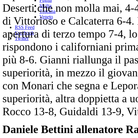
Puglia
Deserti che non molla mai, 4-4
Sicilia
Toscana
Veneto
di Vittorioso e Calcaterra 6-4.
RSS Feed
apertura di terzo tempo 7-4, l
Facebook
Twitter
rispondono i californiani pri
più 8-6. Gianni riallunga il pas
superiorità, in mezzo il giov
con Monari che segna e Lepora
superiorità, altra doppietta a
Rocco 13-8, Guidaldi 13-9, Vi
Daniele Bettini allenatore R