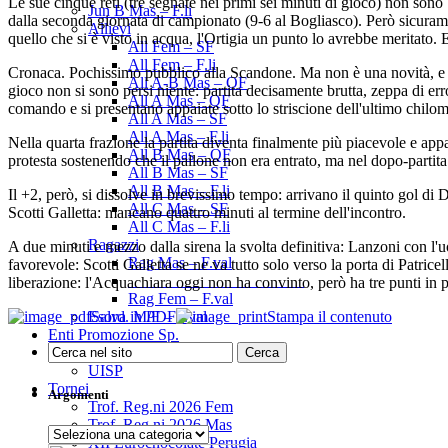
Le sue cinque reti (tre segnate nei primi sei minuti di gioco) non sono
Jun B Mas – F.li
dalla seconda giornata di campionato (9-6 al Bogliasco). Però sicurame
Allievi
quello che si è visto in acqua, l'Ortigia un punto lo avrebbe meritato. E
All Fem – SF
All Fem – F.li
Cronaca. Pochissimo pubblico alla Scandone. Ma non è una novità, e ne
All A-B Mas – OF
gioco non si sono persi niente: partita decisamente brutta, zeppa di erro
All A Mas – QF
comando e si presentano appaiate sotto lo striscione dell'ultimo chilom
All A Mas – SF
All A Mas – F.li
Nella quarta frazione la partita diventa finalmente più piacevole e app
All B Mas – QF
protesta sostenendo che il pallone non era entrato, ma nel dopo-partita 
All B Mas – SF
All B Mas – F.li
Il +2, però, si dissolve in brevissimo tempo: arrivano il quinto gol d
All C Mas – SF
Scotti Galletta: mancano quattro minuti al termine dell'incontro.
All C Mas – F.li
Ragazzi
A due minuti e mezzo dalla sirena la svolta definitiva: Lanzoni con l'
Rag Mas – F.val
favorevole: Scotti Galletta se ne va tutto solo verso la porta di Patric
______________________
liberazione: l'Acquachiara oggi non ha convinto, però ha tre punti in più
Rag Fem – F.val
Salva in PDF
Stampa il contenuto
Esord. M/F – F.val
Enti Promozione Sp.
CSEN
UISP
Tornei
Argomenti
Trof. Reg.ni 2026 Fem
Trof. Reg.ni 2026 Mas
Argomenti
XII Eurochocolate Perugia