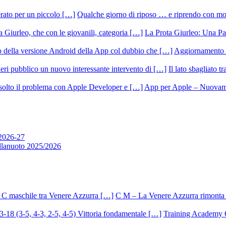
Qualche giorno di riposo … e riprendo con m
La Prota Giurleo: Una Pa
Aggiornamento 
Il lato sbagliato t
App per Apple – Nuovamen
 2026-27
allanuoto 2025/2026
C M – La Venere Azzurra rimonta i
Training Academy O.