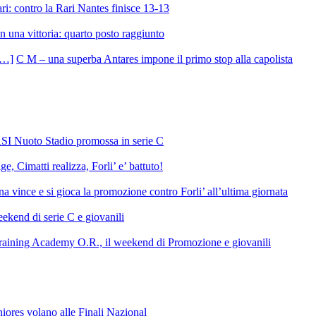
ri: contro la Rari Nantes finisce 13-13
 una vittoria: quarto posto raggiunto
C M – una superba Antares impone il primo stop alla capolista
SI Nuoto Stadio promossa in serie C
e, Cimatti realizza, Forli’ e’ battuto!
 vince e si gioca la promozione contro Forli’ all’ultima giornata
ekend di serie C e giovanili
raining Academy O.R., il weekend di Promozione e giovanili
niores volano alle Finali Nazional