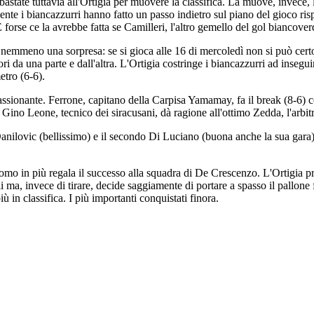
 bastate tuttavia all'Ortigia per muovere la classifica. La muove, invec
nte i biancazzurri hanno fatto un passo indietro sul piano del gioco ris
 forse ce la avrebbe fatta se Camilleri, l'altro gemello del gol biancover
mmeno una sorpresa: se si gioca alle 16 di mercoledì non si può certo p
ri da una parte e dall'altra. L'Ortigia costringe i biancazzurri ad insegui
etro (6-6).
assionante. Ferrone, capitano della Carpisa Yamamay, fa il break (8-6) co
Gino Leone, tecnico dei siracusani, dà ragione all'ottimo Zedda, l'arbitro
i Danilovic (bellissimo) e il secondo Di Luciano (buona anche la sua gar
uomo in più regala il successo alla squadra di De Crescenzo. L'Ortigia p
elli ma, invece di tirare, decide saggiamente di portare a spasso il pall
 in classifica. I più importanti conquistati finora.