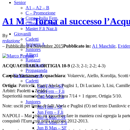
Senior
A1 – A2 – B
C – Promozione
Coppa Italia Fem.
A1 M – Torna al successo l’Acq
Coppa Italia Mas.
Master F.li Naz.li
Giovanili
By
Cadetti
redazione
Juniores A
–
Pubblicato il 4 Novembre 2015
Pubblicato in:
A1 Maschile
,
Evide
Juniores
Allievi
Ragazzi
Esordienti
ACQUACHIARA-ORTIGIA 10-9
(2-3; 2-1; 2-2; 4-3)
Propaganda
Carpisa Yamamay Acquachiara
: Volarevic, Aiello, Korolija, Scot
Finali Giovanili
Cadetti
Ortigia
: Patricelli, Siani, Abela, Puglisi 1, Di Luciano 3, Lisi, Cami
Cad Fem – SF
Arbitri: Paoletti e Zedda.
Cad Fem – F.li
Superiorità numeriche: Acquachiara 7/14 + 1 rigore, Ortigia 5/10.
Cad Mas – F.li
Juniores
Note: usciti per limite di falli Abela e Puglisi (O) nel terzo Danilovic
Jun Fem – SF
Jun Fem – F.li
NAPOLI – Mai visto un giocatore fare in maniera così egregia la part
Jun A Mas – SF
conquistò l'Euro cup nella stagione 2012-2013.
Jun A Mas – F.li
Jun B Mas – SF