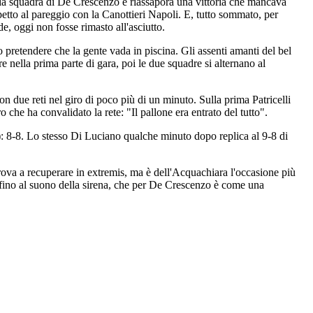
e, la squadra di De Crescenzo e riassapora una vittoria che mancava
petto al pareggio con la Canottieri Napoli. E, tutto sommato, per
de, oggi non fosse rimasto all'asciutto.
retendere che la gente vada in piscina. Gli assenti amanti del bel
re nella prima parte di gara, poi le due squadre si alternano al
n due reti nel giro di poco più di un minuto. Sulla prima Patricelli
 che ha convalidato la rete: "Il pallone era entrato del tutto".
a): 8-8. Lo stesso Di Luciano qualche minuto dopo replica al 9-8 di
rova a recuperare in extremis, ma è dell'Acquachiara l'occasione più
one fino al suono della sirena, che per De Crescenzo è come una