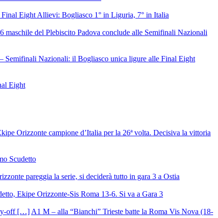
 Final Eight Allievi: Bogliasco 1° in Liguria, 7° in Italia
6 maschile del Plebiscito Padova conclude alle Semifinali Nazionali
– Semifinali Nazionali: il Bogliasco unica ligure alle Final Eight
nal Eight
ipe Orizzonte campione d’Italia per la 26ª volta. Decisiva la vittoria
mo Scudetto
izzonte pareggia la serie, si deciderà tutto in gara 3 a Ostia
detto, Ekipe Orizzonte-Sis Roma 13-6. Si va a Gara 3
A1 M – alla “Bianchi” Trieste batte la Roma Vis Nova (18-