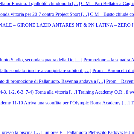
C M – Pari Bellator a Caglia
C M – Busto chiude con
Promozione – la squadra A
Prom – Baroncelli dirig
Prom – Ravenna
Training Academy O.R., il we
T
Juniores F – Pallanuoto Plebiscito Padova: le Ju