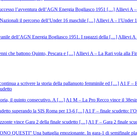
Allievi A –
Allievi A – l’Under 1
Allievi A 
Allievi A – La Rari vola alla Fi
A1 F – Ek
cudetto
A1 M – La Pro Recco vince il 38esi
A1 F – finale scudetto: l’Or
A1 F – Gara 2 finale scu