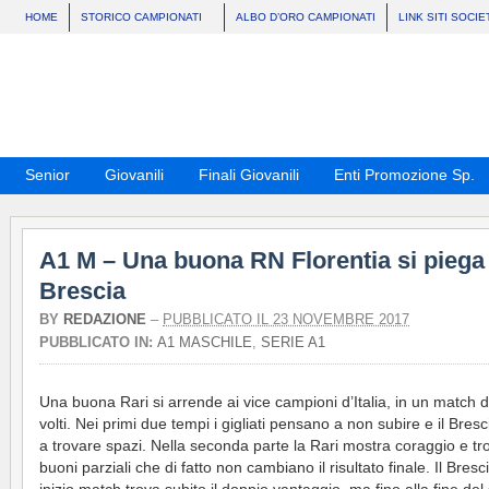
HOME
STORICO CAMPIONATI
ALBO D’ORO CAMPIONATI
LINK SITI SOCIE
Senior
Giovanili
Finali Giovanili
Enti Promozione Sp.
A1 M – Una buona RN Florentia si piega 
Brescia
BY
REDAZIONE
–
PUBBLICATO IL 23 NOVEMBRE 2017
PUBBLICATO IN:
A1 MASCHILE
,
SERIE A1
Una buona Rari si arrende ai vice campioni d’Italia, in un match 
volti. Nei primi due tempi i gigliati pensano a non subire e il Bresc
a trovare spazi. Nella seconda parte la Rari mostra coraggio e t
buoni parziali che di fatto non cambiano il risultato finale. Il Bresc