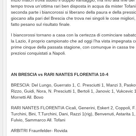
inizio match trova subito il doppio vantaggio, ma fino alla fine de
tempo trova un’ottima rari ben disposta in acqua da mister Tofani
seconda parte i biancorossi si liberano della paura e della pressi
giocano alla pari del Brescia che trova nei singoli le cose migliori,
fatto pesano sul risultato finale.
I biancorossi tornano a casa con la certezza di cominciare sabato
la Lazio, il proprio campionato che ad oggi l’ha vista impegnata c
prime cinque della passata stagione, con comunque in cassa tre 
preziosi conquistati a Napoli.
AN BRESCIA vs RARI NANTES FLORENTIA 10-4
BRESCIA: Del Lungo, Guerrato 1, C. Presciutti 1, Manzi 3, Paskov
Rizzo, Guidi, Nora, N. Presciutti 1, Bertoli 1, Janovic 1, Vukcevic 
Morretti All. Bovo
RARI NANTES FLORENTIA Cicali, Generini, Eskert 2, Coppoli, F.
Turchini, Bini, T.Turchini, Dani, Razzi 1(rig), Benvenuti, Astarita 1,
Fulvio, Sammarco All. Tofani
ARBITRI Fraunfelder- Rovida