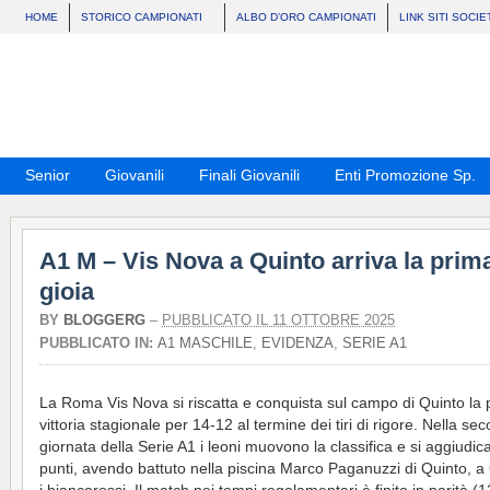
HOME
STORICO CAMPIONATI
ALBO D’ORO CAMPIONATI
LINK SITI SOCIE
Senior
Giovanili
Finali Giovanili
Enti Promozione Sp.
A1 M – Vis Nova a Quinto arriva la prim
gioia
BY
BLOGGERG
–
PUBBLICATO IL 11 OTTOBRE 2025
PUBBLICATO IN:
A1 MASCHILE
,
EVIDENZA
,
SERIE A1
La Roma Vis Nova si riscatta e conquista sul campo di Quinto la 
vittoria stagionale per 14-12 al termine dei tiri di rigore. Nella se
giornata della Serie A1 i leoni muovono la classifica e si aggiudic
punti, avendo battuto nella piscina Marco Paganuzzi di Quinto, 