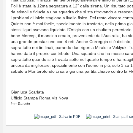
i biancorossi. Il match nei tempi regolamentari è finito in parità (1
Poli è stata la 12ma segnatura a 12” dalla sirena. Un risultato pos
dà stimoli e fiducia a una squadra che si sta ritrovando e cresc
i problemi di inizio stagione a livello fisico. Del resto vincere contro
Quinto non è mai facile, specialmente in trasferta, nella prima gio
stessi liguri avevano liquidato l’Ortigia con un risultato perentorio
bene Mercep, il mancino croato, proveniente dall’Australia, ha sf
una grande prestazione con 4 reti. Anche Correggia si è distinto,
soprattutto nei tiri finali, parando due rigori a Miraldi e Veklyuk. Tu
hanno dato il proprio contributo. Una squadra che ha messo cara
soprattutto quando si è trovata sotto nel quarto tempo e ha reagi
ancora da migliorare, specialmente con l’uomo in più, solo 3 su 1
sabato a Monterotondo ci sarà già una partita chiave contro la Fl
Gianluca Scarlata
Ufficio Stampa Roma Vis Nova
foto Torcivia
Salva in PDF
Stampa il c