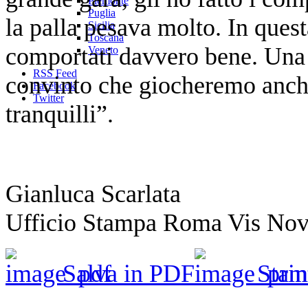
Piemonte
Puglia
la palla pesava molto. In quest
Sicilia
Toscana
comportati davvero bene. Una 
Veneto
RSS Feed
convinto che giocheremo anch
Facebook
Twitter
tranquilli”.
Gianluca Scarlata
Ufficio Stampa Roma Vis No
Salva in PDF
Stam