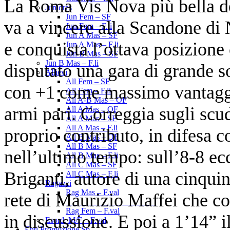
La Roma Vis Nova più bella de
Juniores
Jun Fem – SF
va a vincere alla Scandone di 
Jun Fem – F.li
Jun A Mas – SF
e conquista l’ottava posizione
Jun A Mas – F.li
Jun B Mas – SF
Jun B Mas – F.li
disputato una gara di grande s
Allievi
All Fem – SF
con +1 come massimo vantaggi
All Fem – F.li
All A-B Mas – OF
armi pari. Correggia sugli scudi
All A Mas – QF
All A Mas – SF
All A Mas – F.li
proprio contributo, in difesa c
All B Mas – QF
All B Mas – SF
nell’ultimo tempo: sull’8-8 ec
All B Mas – F.li
All C Mas – SF
Briganti, autore di una cinquin
All C Mas – F.li
Ragazzi
Rag Mas – F.val
rete di Maurizio Maffei che co
______________________
Rag Fem – F.val
in discussione. E poi a 1’14” 
Esord. M/F – F.val
Enti Promozione Sp.