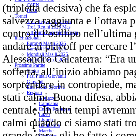
(tripletta decisiva) che fa esp
CSEN
UISP
Tornei
salvezza raggiunta e l’ottava p
Trof. Reg.ni 2026 Fem
Trof. Reg.ni 2026 Mas
contro il Posillipo nell’ultima
XII Eurochocolate Perugia
Internazionali
andare ai playoff per cercare 
Europei Mas.li 2026
Europei Fem.li 2026
Mondiali Mas.li 2025
Alessandro Calcaterra: “Era un
Mondiali Fem.li 2025
Prossime Partite
sofferta, all’inizio abbiamo pa
Senior
Fasi Finali Giovanili
sorprendere in contropiede, m
Giovanili
Enti Prom. Sportiva
Regioni
stati calmi. Buona difesa, ab
Abruzzo
Campania
centrale. In altri tempi avremm
Emilia Romagna
Lazio
calmi quando ci siamo stati tro
Liguria
Lombardia
Marche
grande gara, gli ho fatto i co