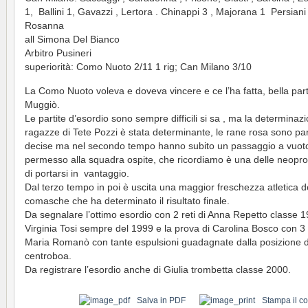
1, Ballini 1, Gavazzi , Lertora . Chinappi 3 , Majorana 1 Persiani 
Rosanna
all Simona Del Bianco
Arbitro Pusineri
superiorità: Como Nuoto 2/11 1 rig; Can Milano 3/10
La Como Nuoto voleva e doveva vincere e ce l’ha fatta, bella part
Muggiò.
Le partite d’esordio sono sempre difficili si sa , ma la determinaz
ragazze di Tete Pozzi è stata determinante, le rane rosa sono part
decise ma nel secondo tempo hanno subito un passaggio a vuot
permesso alla squadra ospite, che ricordiamo è una delle neopr
di portarsi in vantaggio.
Dal terzo tempo in poi è uscita una maggior freschezza atletica d
comasche che ha determinato il risultato finale.
Da segnalare l’ottimo esordio con 2 reti di Anna Repetto classe 
Virginia Tosi sempre del 1999 e la prova di Carolina Bosco con 3 r
Maria Romanò con tante espulsioni guadagnate dalla posizione d
centroboa.
Da registrare l’esordio anche di Giulia trombetta classe 2000.
Salva in PDF
Stampa il c