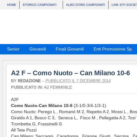
HOME
STORICO CAMPIONATI
ALBO D’ORO CAMPIONATI
LINK SITI SOCIE
Senior
Giovanili
Finali Giovanili
Enti Promozione Sp.
A2 F – Como Nuoto – Can Milano 10-6
BY
REDAZIONE
–
PUBBLICATO IL 7 DICEMBRE 2014
PUBBLICATO IN:
A2 FEMMINILE
A2F
Como Nuoto-Can Milano 10-6
(3-1/0-3/4-1/3-1)
Como Nuoto: Perego L , Romanò M 2, Repetto A 2, Mossi L , Bos
Giraldo A 1, Bosco C 3, Seneca L, Fisco M , Pellegatta A 2, Tosi 
Trombetta G, Frassinelli G
All Tete Pozzi
Can Milano: Saccaggi , Caradonna , Frisone, Giusti , Sarcina , 