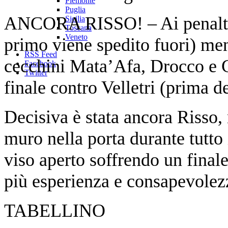
Piemonte
Puglia
ANCORA RISSO! – Ai penalties
Sicilia
Toscana
Veneto
primo viene spedito fuori) men
RSS Feed
cecchini Mata’Afa, Drocco e C
Facebook
Twitter
finale contro Velletri (prima d
Decisiva è stata ancora Risso, 
muro nella porta durante tutto
viso aperto soffrendo un fina
più esperienza e consapevolez
TABELLINO