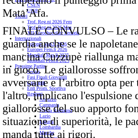
CSEN
Mata’Afa.
UISP
Tornei
Trof. Reg.ni 2026 Fem
FINALE CONVULSO – Le raga
Trof. Reg.ni 2026 Mas
XII Eurochocolate Perugia
Internazionali
guardia anche se le napoletane
Europei Mas.li 2026
Europei Fem.li 2026
mancina Cuzzupè riallunga ma 
Mondiali Mas.li 2025
Mondiali Fem.li 2025
in gioco. Le giallorosse soffro
Prossime Partite
Senior
Fasi Finali Giovanili
avversarie e l’arbitro opta per
Giovanili
Enti Prom. Sportiva
l'altro, implicano l'espulsione
Regioni
Abruzzo
giallorosse del suo apporto fo
Campania
Emilia Romagna
Lazio
situazione di superiorità, le p
Liguria
Lombardia
manda tutte ai rigori.
Marche