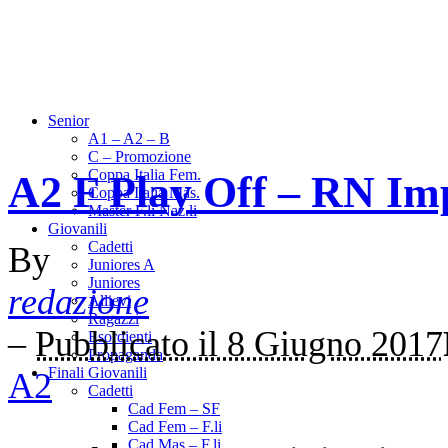
Senior
A1 – A2 – B
C – Promozione
Coppa Italia Fem.
A2 F Play Off – RN Imp
Coppa Italia Mas.
Master F.li Naz.li
Giovanili
Cadetti
By
Juniores A
Juniores
redazione
Allievi
Ragazzi
–
Pubblicato il 8 Giugno 2017
Esordienti
Propaganda
Finali Giovanili
A2
Cadetti
Cad Fem – SF
Cad Fem – F.li
Cad Mas – F.li