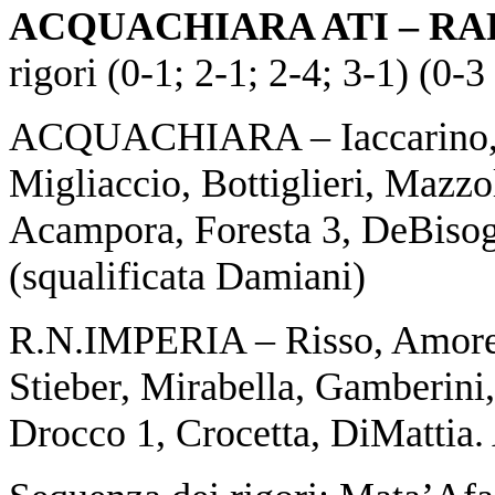
ACQUACHIARA ATI – RAR
rigori (0-1; 2-1; 2-4; 3-1) (0-3 
ACQUACHIARA – Iaccarino, E
Migliaccio, Bottiglieri, Mazz
Acampora, Foresta 3, DeBisogn
(squalificata Damiani)
R.N.IMPERIA – Risso, Amoret
Stieber, Mirabella, Gamberini
Drocco 1, Crocetta, DiMattia.