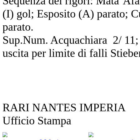
Sequenza dei rigori: Mata’Afa 
(I) gol; Esposito (A) parato; 
parato.
Sup.Num. Acquachiara 2/ 11; 
uscita per limite di falli Stiebe
RARI NANTES IMPERIA
Ufficio Stampa