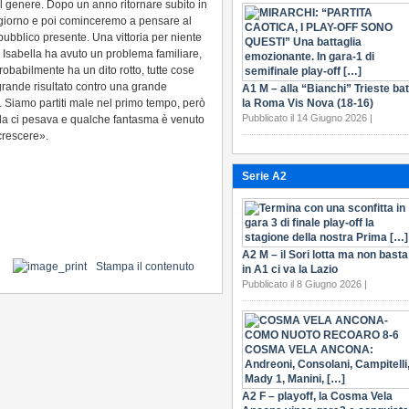
l genere. Dopo un anno ritornare subito in
giorno e poi cominceremo a pensare al
 pubblico presente. Una vittoria per niente
i, Isabella ha avuto un problema familiare,
obabilmente ha un dito rotto, tutte cose
rande risultato contro una grande
A1 M – alla “Bianchi” Trieste bat
 Siamo partiti male nel primo tempo, però
la Roma Vis Nova (18-16)
Pubblicato il 14 Giugno 2026 |
lla ci pesava e qualche fantasma è venuto
crescere».
Serie A2
A2 M – il Sori lotta ma non basta
Stampa il contenuto
in A1 ci va la Lazio
Pubblicato il 8 Giugno 2026 |
A2 F – playoff, la Cosma Vela