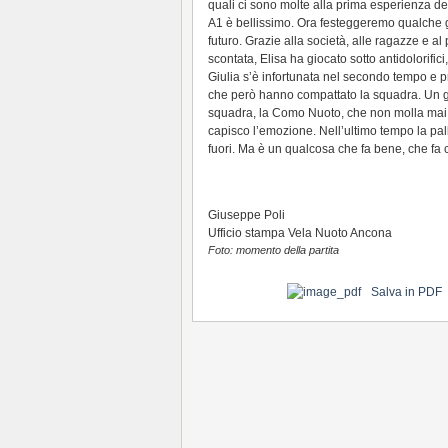
quali ci sono molte alla prima esperienza de
A1 è bellissimo. Ora festeggeremo qualche 
futuro. Grazie alla società, alle ragazze e al
scontata, Elisa ha giocato sotto antidolorific
Giulia s’è infortunata nel secondo tempo e pr
che però hanno compattato la squadra. Un g
squadra, la Como Nuoto, che non molla mai.
capisco l’emozione. Nell’ultimo tempo la pa
fuori. Ma è un qualcosa che fa bene, che fa 
Giuseppe Poli
Ufficio stampa Vela Nuoto Ancona
Foto: momento della partita
Salva in PDF