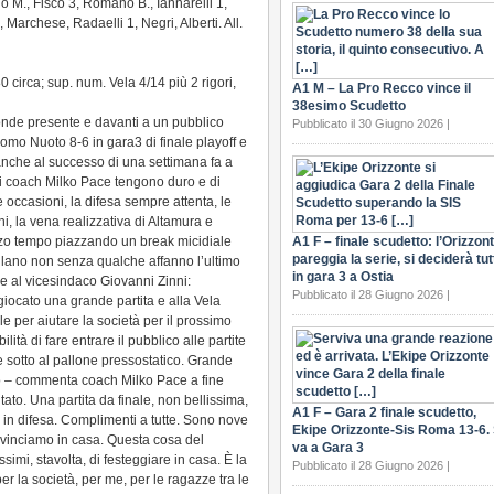
, Fisco 3, Romanò B., Iannarelli 1,
Marchese, Radaelli 1, Negri, Alberti. All.
80 circa; sup. num. Vela 4/14 più 2 rigori,
A1 M – La Pro Recco vince il
38esimo Scudetto
nde presente e davanti a un pubblico
Pubblicato il 30 Giugno 2026 |
Como Nuoto 8-6 in gara3 di finale playoff e
anche al successo di una settimana fa a
i coach Milko Pace tengono duro e di
e occasioni, la difesa sempre attenta, le
i, la vena realizzativa di Altamura e
erzo tempo piazzando un break micidiale
A1 F – finale scudetto: l’Orizzon
pareggia la serie, si deciderà tut
rollano non senza qualche affanno l’ultimo
in gara 3 a Ostia
he al vicesindaco Giovanni Zinni:
Pubblicato il 28 Giugno 2026 |
ocato una grande partita e alla Vela
le per aiutare la società per il prossimo
lità di fare entrare il pubblico alle partite
 sotto al pallone pressostatico. Grande
ndo – commenta coach Milko Pace a fine
tato. Una partita da finale, non bellissima,
A1 F – Gara 2 finale scudetto,
o in difesa. Complimenti a tutte. Sono nove
Ekipe Orizzonte-Sis Roma 13-6. 
 vinciamo in casa. Questa cosa del
va a Gara 3
imi, stavolta, di festeggiare in casa. È la
Pubblicato il 28 Giugno 2026 |
er la società, per me, per le ragazze tra le