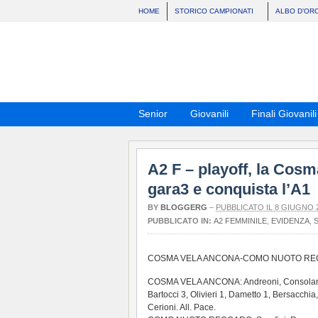
HOME
STORICO CAMPIONATI
ALBO D’OR
Senior
Giovanili
Finali Giovanili
A2 F – playoff, la Cos
gara3 e conquista l’A1
BY
BLOGGERG
–
PUBBLICATO IL 8 GIUGNO 
PUBBLICATO IN:
A2 FEMMINILE
,
EVIDENZA
,
S
COSMA VELA ANCONA-COMO NUOTO RE
COSMA VELA ANCONA: Andreoni, Consolani, C
Bartocci 3, Olivieri 1, Dametto 1, Bersacchia,
Cerioni. All. Pace.