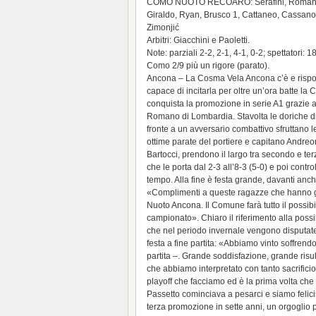
COMO NUOTO RECOARO: Serafini, Romanò M.
Giraldo, Ryan, Brusco 1, Cattaneo, Cassano, 
Zimonjić
Arbitri: Giacchini e Paoletti.
Note: parziali 2-2, 2-1, 4-1, 0-2; spettatori: 1
Como 2/9 più un rigore (parato).
Ancona – La Cosma Vela Ancona c’è e rispo
capace di incitarla per oltre un’ora batte la 
conquista la promozione in serie A1 grazie 
Romano di Lombardia. Stavolta le doriche d
fronte a un avversario combattivo sfruttano l
ottime parate del portiere e capitano Andreon
Bartocci, prendono il largo tra secondo e t
che le porta dal 2-3 all’8-3 (5-0) e poi cont
tempo. Alla fine è festa grande, davanti anc
«Complimenti a queste ragazze che hanno gi
Nuoto Ancona. Il Comune farà tutto il possibi
campionato». Chiaro il riferimento alla possibi
che nel periodo invernale vengono disputate
festa a fine partita: «Abbiamo vinto soffre
partita –. Grande soddisfazione, grande risul
che abbiamo interpretato con tanto sacrifici
playoff che facciamo ed è la prima volta che
Passetto cominciava a pesarci e siamo feliciss
terza promozione in sette anni, un orgoglio p