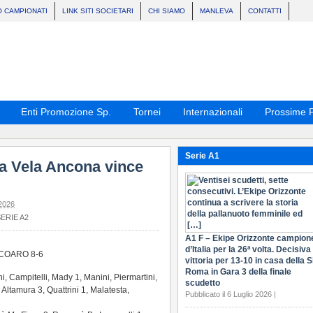
O CAMPIONATI
LINK SITI SOCIETARI
CHI SIAMO
MANLEVA
CONTATTI
Enti Promozione Sp.
Tornei
Internazionali
Prossime P
Serie A1
ma Vela Ancona vince
2026
ERIE A2
A1 F – Ekipe Orizzonte campion
d’Italia per la 26ª volta. Decisiva 
COARO 8-6
vittoria per 13-10 in casa della S
Roma in Gara 3 della finale
ampitelli, Mady 1, Manini, Piermartini,
scudetto
 Altamura 3, Quattrini 1, Malatesta,
Pubblicato il 6 Luglio 2026 |