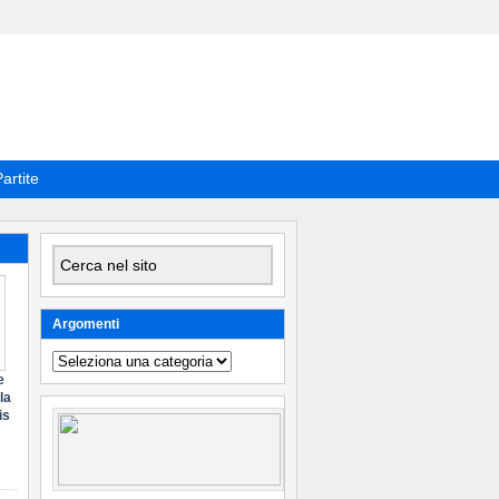
artite
Argomenti
Argomenti
e
la
is