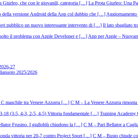
La Prota Giurleo: Una Pa
Aggiornamento 
Il lato sbagliato t
App per Apple – Nuovamen
 2026-27
allanuoto 2025/2026
C M – La Venere Azzurra rimonta i
Training Academy O.
C M – Pari Bellator a Caglia
C M – Busto chiude con