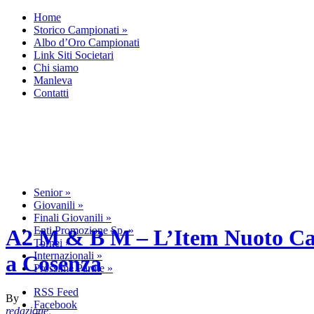
Home
Storico Campionati
»
Albo d’Oro Campionati
Link Siti Societari
Chi siamo
Manleva
Contatti
Senior
»
Giovanili
»
Finali Giovanili
»
Enti Promozione Sp.
»
A2 M & B M – L’Item Nuoto Catan
Tornei
»
Internazionali
»
a Cosenza
Prossime Partite
»
RSS Feed
By
Facebook
redazione