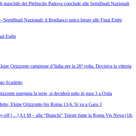
6 maschile del Plebiscito Padova conclude alle Semifinali Nazionali
– Semifinali Nazionali: il Bogliasco unica ligure alle Final Eight
nal Eight
ipe Orizzonte campione d’Italia per la 26ª volta. Decisiva la vittoria
mo Scudetto
izzonte pareggia la serie, si deciderà tutto in gara 3 a Ostia
detto, Ekipe Orizzonte-Sis Roma 13-6. Si va a Gara 3
A1 M – alla “Bianchi” Trieste batte la Roma Vis Nova (18-