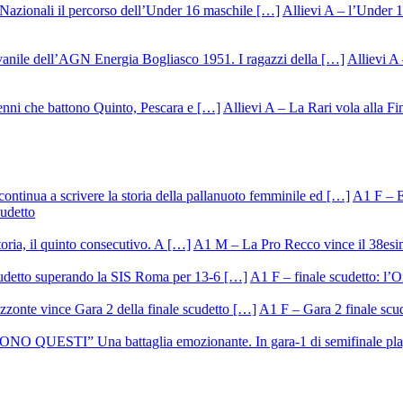
Allievi A – l’Under 1
Allievi A 
Allievi A – La Rari vola alla Fi
A1 F – Ek
cudetto
A1 M – La Pro Recco vince il 38esi
A1 F – finale scudetto: l’Or
A1 F – Gara 2 finale scu