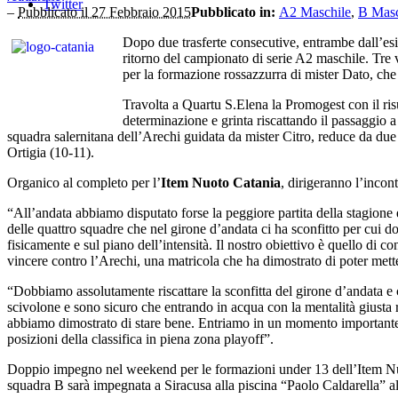
Twitter
–
Pubblicato il 27 Febbraio 2015
Pubblicato in:
A2 Maschile
,
B Masc
Dopo due trasferte consecutive, entrambe dall’esit
ritorno del campionato di serie A2 maschile. Tre v
per la formazione rossazzurra di mister Dato, che
Travolta a Quartu S.Elena la Promogest con il ris
determinazione e grinta riscattando il passaggio a
squadra salernitana dell’Arechi guidata da mister Citro, reduce da due 
Ortigia (10-11).
Organico al completo per l’
Item Nuoto Catania
, dirigeranno l’incont
“All’andata abbiamo disputato forse la peggiore partita della stagione
delle quattro squadre che nel girone d’andata ci ha sconfitto per cui d
fisicamente e sul piano dell’intensità. Il nostro obiettivo è quello di 
vincere contro l’Arechi, una matricola che ha dimostrato di poter mette
“Dobbiamo assolutamente riscattare la sconfitta del girone d’andata e 
scivolone e sono sicuro che entrando in acqua con la mentalità giusta r
abbiamo dimostrato di stare bene. Entriamo in un momento importante de
posizioni della classifica in piena zona playoff”.
Doppio impegno nel weekend per le formazioni under 13 dell’Item Nuo
squadra B sarà impegnata a Siracusa alla piscina “Paolo Caldarella” all