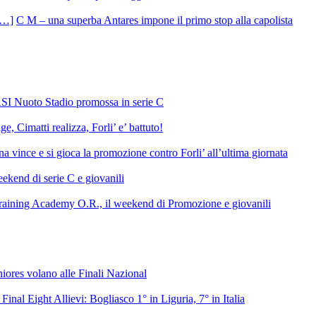
C M – una superba Antares impone il primo stop alla capolista
SI Nuoto Stadio promossa in serie C
e, Cimatti realizza, Forli’ e’ battuto!
 vince e si gioca la promozione contro Forli’ all’ultima giornata
ekend di serie C e giovanili
raining Academy O.R., il weekend di Promozione e giovanili
niores volano alle Finali Nazional
 Final Eight Allievi: Bogliasco 1° in Liguria, 7° in Italia