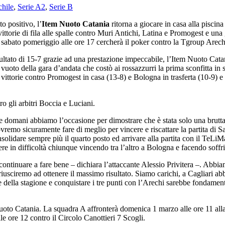
hile
,
Serie A2
,
Serie B
o positivo, l’
Item Nuoto Catania
ritorna a giocare in casa alla piscin
ittorie di fila alle spalle contro Muri Antichi, Latina e Promogest e un
 sabato pomeriggio alle ore 17 cercherà il poker contro la Tgroup Arech
ultato di 15-7 grazie ad una prestazione impeccabile, l’Item Nuoto Cata
 vuoto della gara d’andata che costò ai rossazzurri la prima sconfitta i
vittorie contro Promogest in casa (13-8) e Bologna in trasferta (10-9) e d
ro gli arbitri Boccia e Luciani.
 e domani abbiamo l’occasione per dimostrare che è stata solo una brutta
ovremo sicuramente fare di meglio per vincere e riscattare la partita di 
consolidare sempre più il quarto posto ed arrivare alla partita con il TeL
re in difficoltà chiunque vincendo tra l’altro a Bologna e facendo soffri
continuare a fare bene – dichiara l’attaccante Alessio Privitera –. Abbia
iusciremo ad ottenere il massimo risultato. Siamo carichi, a Cagliari abb
lla stagione e conquistare i tre punti con l’Arechi sarebbe fondamental
to Catania. La squadra A affronterà domenica 1 marzo alle ore 11 alla
e ore 12 contro il Circolo Canottieri 7 Scogli.