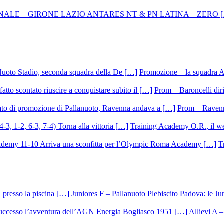
Promozione – la squadra A
Prom – Baroncelli dirig
Prom – Ravenna
Training Academy O.R., il we
T
Juniores F – Pallanuoto Plebiscito Padova: le Ju
Allievi A –