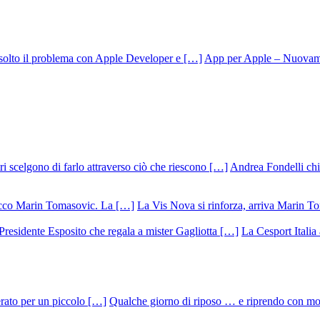
App per Apple – Nuovamen
Andrea Fondelli chiu
La Vis Nova si rinforza, arriva Marin T
La Cesport Italia
Qualche giorno di riposo … e riprendo con m