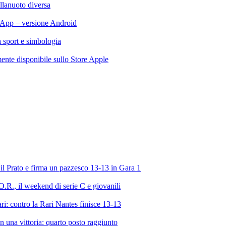
llanuoto diversa
App – versione Android
ra sport e simbologia
te disponibile sullo Store Apple
l Prato e firma un pazzesco 13-13 in Gara 1
R., il weekend di serie C e giovanili
ri: contro la Rari Nantes finisce 13-13
 una vittoria: quarto posto raggiunto