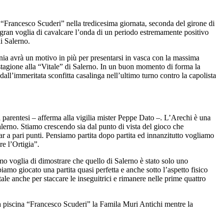
a “Francesco Scuderi” nella tredicesima giornata, seconda del girone di
a gran voglia di cavalcare l’onda di un periodo estremamente positivo
i Salerno.
nia avrà un motivo in più per presentarsi in vasca con la massima
n stagione alla “Vitale” di Salerno. In un buon momento di forma la
all’immeritata sconfitta casalinga nell’ultimo turno contro la capolista
 parentesi – afferma alla vigilia mister Peppe Dato –. L’Arechi è una
Salerno. Stiamo crescendo sia dal punto di vista del gioco che
iMar a pari punti. Pensiamo partita dopo partita ed innanzitutto vogliamo
re l’Ortigia”.
mo voglia di dimostrare che quello di Salerno è stato solo uno
iamo giocato una partita quasi perfetta e anche sotto l’aspetto fisico
e anche per staccare le inseguitrici e rimanere nelle prime quattro
 piscina “Francesco Scuderi” la Famila Muri Antichi mentre la