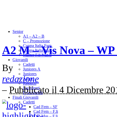
Senior
A1 – A2 – B
C – Promozione
Coppa Italia Fem.
A2 M – Vis Nova – WP
Coppa Italia Mas.
Master F.li Naz.li
Giovanili
Cadetti
By
Juniores A
Juniores
redazione
Allievi
Ragazzi
–
Pubblicato il 4 Dicembre 20
Esordienti
Propaganda
Finali Giovanili
Cadetti
Cad Fem – SF
Cad Fem – F.li
Cad Mas – F.li