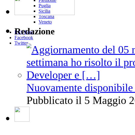
Piemonte
Puglia
Sicilia
Toscana
Veneto
Redazione
RSS Feed
Facebook
Twitter
Nuovamente disponibile 
Pubblicato il 5 Maggio 2