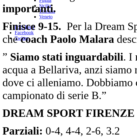
Puglia
importanti.
Sicilia
Toscana
Veneto
Finisce 9-15.
Per la Dream Spo
RSS Feed
Facebook
che
coach Paolo Malara
descr
Twitter
”
Siamo stati inguardabili
. I
acqua a Bellariva, anzi siamo 
dove ci alleniamo. Dobbiamo c
campionato di serie B.”
DREAM SPORT FIRENZE 
Parziali:
0-4, 4-4, 2-6, 3.2