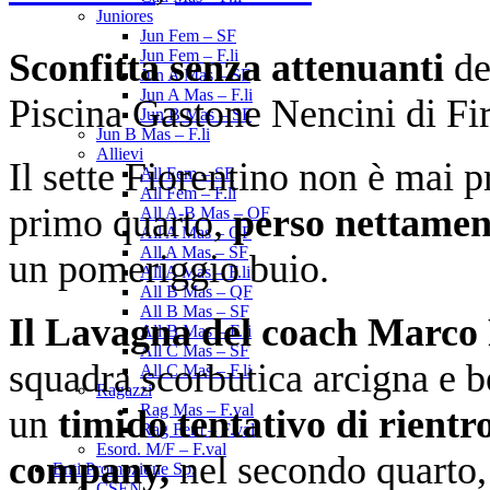
Juniores
Jun Fem – SF
Sconfitta senza attenuanti
de
Jun Fem – F.li
Jun A Mas – SF
Jun A Mas – F.li
Piscina Gastone Nencini di Fir
Jun B Mas – SF
Jun B Mas – F.li
Allievi
Il sette Fiorentino non è mai pr
All Fem – SF
All Fem – F.li
primo quarto,
perso nettamen
All A-B Mas – OF
All A Mas – QF
All A Mas – SF
un pomeriggio buio.
All A Mas – F.li
All B Mas – QF
All B Mas – SF
Il Lavagna del coach Marco 
All B Mas – F.li
All C Mas – SF
squadra scorbutica arcigna e 
All C Mas – F.li
Ragazzi
Rag Mas – F.val
un
timido tentativo di rientr
Rag Fem – F.val
Esord. M/F – F.val
company,
nel secondo quarto, 
Enti Promozione Sp.
CSEN