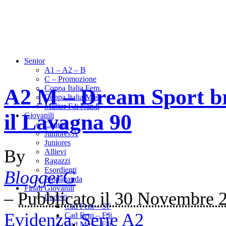
Senior
A1 – A2 – B
C – Promozione
Coppa Italia Fem.
A2 M – Dream Sport bru
Coppa Italia Mas.
Master F.li Naz.li
il Lavagna 90
Giovanili
Cadetti
Juniores A
Juniores
By
Allievi
Ragazzi
Esordienti
BloggerG
Propaganda
Finali Giovanili
–
Pubblicato il 30 Novembre 
Cadetti
Cad Fem – SF
Evidenza
,
Serie A2
Cad Fem – F.li
Cad Mas – F.li