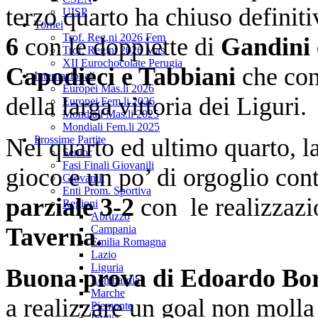
terzo quarto ha chiuso definit
UISP
Tornei
Trof. Reg.ni 2026 Fem
6
con le doppiette di
Gandini e
Trof. Reg.ni 2026 Mas
XII Eurochocolate Perugia
Capodieci e Tabbiani
che con
Internazionali
Europei Mas.li 2026
della larga vittoria dei Liguri.
Europei Fem.li 2026
Mondiali Mas.li 2025
Mondiali Fem.li 2025
Nel quarto ed ultimo quarto, l
Prossime Partite
Senior
Fasi Finali Giovanili
gioco e un po’ di orgoglio con
Giovanili
Enti Prom. Sportiva
parziale 3-2
con le realizzazi
Regioni
Abruzzo
Taverna.
Campania
Emilia Romagna
Lazio
Liguria
Buona prova di Edoardo Bor
Lombardia
Marche
a realizzare un goal non moll
Piemonte