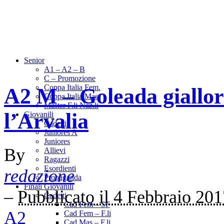
Senior
A1 – A2 – B
C – Promozione
Coppa Italia Fem.
A2 M – Goleada giallor
Coppa Italia Mas.
Master F.li Naz.li
l’Arvalia
Giovanili
Cadetti
Juniores A
Juniores
By
Allievi
Ragazzi
Esordienti
redazione
Propaganda
Finali Giovanili
–
Pubblicato il 4 Febbraio 20
Cadetti
Cad Fem – SF
A2
Cad Fem – F.li
Cad Mas – F.li