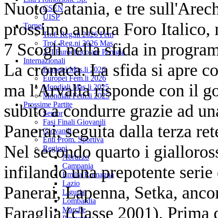
Nuoto Catania, e tre sull'Arech
CSEN
UISP
prossimo ancora Foro Italico, m
Tornei
Trof. Reg.ni 2026 Fem
Trof. Reg.ni 2026 Mas
7 Scogli nella sfida in progra
XII Eurochocolate Perugia
Internazionali
La cronaca. La sfida si apre co
Europei Mas.li 2026
Europei Fem.li 2026
ma l'Arvalia risponde con il g
Mondiali Mas.li 2025
Mondiali Fem.li 2025
Prossime Partite
subito a condurre grazie ad u
Senior
Fasi Finali Giovanili
Panerai, seguita dalla terza re
Giovanili
Enti Prom. Sportiva
Nel secondo quarto i gialloross
Regioni
Abruzzo
Campania
infilando una prepotente serie 
Emilia Romagna
Lazio
Panerai, Lapenna, Setka, anco
Liguria
Lombardia
Faraglia (classe 2001). Prima 
Marche