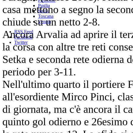
Piemonte
Puglia
casa mettono a segno la seconda
Sicilia
Toscana
chiude su un netto 2-8.
Veneto
Ancora Arvalia ad aprire il t
RSS Feed
Facebook
Twitter
la corsa con altre tre reti con
Setka e seconda rete odierna d
periodo per 3-11.
Nell'ultimo quarto il portiere 
all'esordiente Mirco Pinci, cla
di giornata, ma c'è ancora il 
quinto gol odierno e 26esimo d