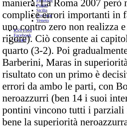
maniera. La Roma 2007 però non
Piemonte
Puglia
Sicilia
complice errori importanti in f
Toscana
Veneto
uno contro zero non realizza e
RSS Feed
rigore). Ciò consente ai capito
Facebook
Twitter
quarto (3-2). Poi gradualmente 
Barberini, Maras in superiorità,
risultato con un primo è decisi
errori da ambo le parti, con Bo
neroazzurri (ben 14 i suoi inte
pontini vincono tutti i parzial
bene la superiorità neroazzurr