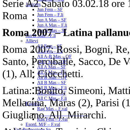
Serie A2 Sabato 03.02.18 ore 1
Juniores
Jun Fem – SF
Roma
Jun Fem – F.li
Jun A Mas – SF
Jun A Mas – F.li
Roma 2007 – Latina pallanu
Jun B Mas – SF
Jun B Mas – F.li
Allievi
Roma 2007: Rossi, Bogni, Re, 
All Fem – SF
All Fem – F.li
All A-B Mas – OF
Santo, Perciballe, Sacco, De Ve
All A Mas – QF
All A Mas – SF
(1), All. Ciocchetti.
All A Mas – F.li
All B Mas – QF
All B Mas – SF
Latina: Bonito, Simeoni, Matti
All B Mas – F.li
All C Mas – SF
All C Mas – F.li
Mellacina, Maras (2), Parisi (1
Ragazzi
Rag Mas – F.val
Giugliano. All. Mirarchi.
______________________
Rag Fem – F.val
Esord. M/F – F.val
Enti Promozione Sp.