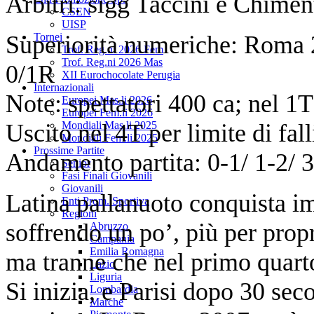
Arbitri: sigg Taccini e Chimen
CSEN
UISP
Superiorità numeriche: Roma 2
Tornei
Trof. Reg.ni 2026 Fem
Trof. Reg.ni 2026 Mas
0/1R
XII Eurochocolate Perugia
Internazionali
Note: spettatori 400 ca; nel 1
Europei Mas.li 2026
Europei Fem.li 2026
Uscito nel 4T per limite di fal
Mondiali Mas.li 2025
Mondiali Fem.li 2025
Prossime Partite
Andamento partita: 0-1/ 1-2/ 3-
Senior
Fasi Finali Giovanili
Giovanili
Latina pallanuoto conquista imp
Enti Prom. Sportiva
Regioni
soffrendo un po’, più per propr
Abruzzo
Campania
Emilia Romagna
ma tranne che nel primo quarto
Lazio
Liguria
Si inizia, e Parisi dopo 30 seco
Lombardia
Marche