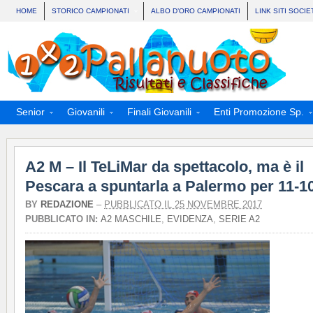
HOME
STORICO CAMPIONATI
ALBO D’ORO CAMPIONATI
LINK SITI SOCIE
Senior
Giovanili
Finali Giovanili
Enti Promozione Sp.
A2 M – Il TeLiMar da spettacolo, ma è il
Pescara a spuntarla a Palermo per 11-1
BY
REDAZIONE
–
PUBBLICATO IL 25 NOVEMBRE 2017
PUBBLICATO IN:
A2 MASCHILE
,
EVIDENZA
,
SERIE A2