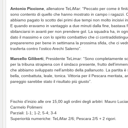
Antonio Piccione
, allenatore TeLiMar: “Peccato per come è fini
sono contento di quello che hanno mostrato in campo i ragazzi. C
abbiamo pagato lo scotto dei primi due tempi non molto incisivi in
E quando eravamo in vantaggio a due minuti dalla fine, bastava 
sbilanciarsi in avanti per non prendere gol. La squadra ha, in ogn
dato il massimo e con lo spirito combattivo che ci contraddistingu
prepareremo per bene in settimana la prossima sfida, che ci vedr
trasferta contro l’ostico Arechi Salerno”.
Marcello Giliberti
, Presidente TeLimar: “Sono completamente so
per la tribuna strapiena con il sindaco presente, frutto dell’imme
che abbiamo sviluppato nell’ambito della pallanuoto. La partita è 
bella, combattuta, leale, tonica. Vittoria per il Pescara meritata, a
pareggio sarebbe stato il risultato più giusto”.
Fischio d’inizio alle ore 15,00 agli ordini degli arbitri: Mauro Lucia
Carmelo Polimeni
Parziali: 1-1; 1-2; 5-4; 3-4
Superiorità numeriche: TeLiMar 2/6; Pescara 2/5 + 2 rigori.