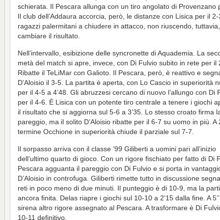
schierata. Il Pescara allunga con un tiro angolato di Provenzano p
Il club dell’Addaura accorcia, però, le distanze con Lisica per il 2-
ragazzi palermitani a chiudere in attacco, non riuscendo, tuttavia,
cambiare il risultato.
Nell’intervallo, esibizione delle syncronette di Aquademia. La se
metà del match si apre, invece, con Di Fulvio subito in rete per il 
Ribatte il TeLiMar con Galioto. Il Pescara, però, è reattivo e seg
D’Aloisio il 3-5. La partita è aperta, con Lo Cascio in superiorità
per il 4-5 a 4’48. Gli abruzzesi cercano di nuovo l’allungo con Di 
per il 4-6. È Lisica con un potente tiro centrale a tenere i giochi a
il risultato che si aggiorna sul 5-6 a 3’35. Lo stesso croato firma l
pareggio, ma il solito D’Aloisio ribatte per il 6-7 su uomo in più. A 
termine Occhione in superiorità chiude il parziale sul 7-7.
Il sorpasso arriva con il classe ’99 Giliberti a uomini pari all’inizio
dell’ultimo quarto di gioco. Con un rigore fischiato per fatto di Di Pa
Pescara agguanta il pareggio con Di Fulvio e si porta in vantaggi
D’Aloisio in controfuga. Giliberti rimette tutto in discussione seg
reti in poco meno di due minuti. Il punteggio è di 10-9, ma la part
ancora finita. Delas riapre i giochi sul 10-10 a 2’15 dalla fine. A 5’’
sirena altro rigore assegnato al Pescara. A trasformare è Di Fulvio
10-11 definitivo.