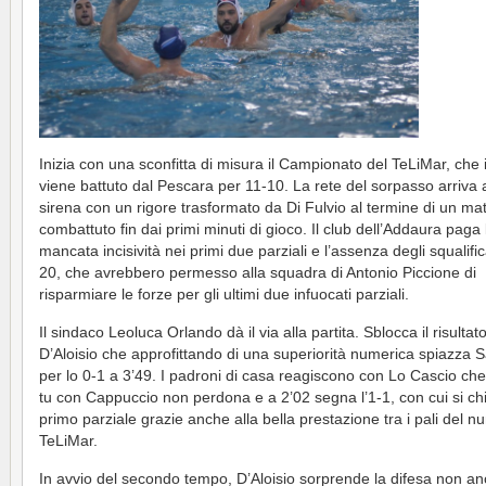
Inizia con una sconfitta di misura il Campionato del TeLiMar, che 
viene battuto dal Pescara per 11-10. La rete del sorpasso arriva a
sirena con un rigore trasformato da Di Fulvio al termine di un ma
combattuto fin dai primi minuti di gioco. Il club dell’Addaura paga 
mancata incisività nei primi due parziali e l’assenza degli squalifi
20, che avrebbero permesso alla squadra di Antonio Piccione di
risparmiare le forze per gli ultimi due infuocati parziali.
Il sindaco Leoluca Orlando dà il via alla partita. Sblocca il risultat
D’Aloisio che approfittando di una superiorità numerica spiazza
per lo 0-1 a 3’49. I padroni di casa reagiscono con Lo Cascio che
tu con Cappuccio non perdona e a 2’02 segna l’1-1, con cui si chi
primo parziale grazie anche alla bella prestazione tra i pali del 
TeLiMar.
In avvio del secondo tempo, D’Aloisio sorprende la difesa non a