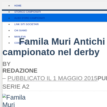
HOME
STORICO CAMPIONATI
ALBO D’ORO CAMPIONATI
LINK SITI SOCIETARI
CHI SIAMO
MANLEVA
Famila Muri Antichi 
CONTATTI
campionato nel derby
BY
REDAZIONE
–
PUBBLICATO IL 1 MAGGIO 2015
PU
SERIE A2