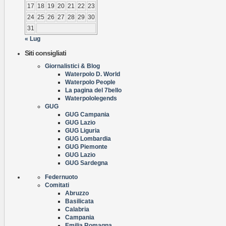
17
18
19
20
21
22
23
24
25
26
27
28
29
30
31
« Lug
Siti consigliati
Giornalistici & Blog
Waterpolo D. World
Waterpolo People
La pagina del 7bello
Waterpololegends
GUG
GUG Campania
GUG Lazio
GUG Liguria
GUG Lombardia
GUG Piemonte
GUG Lazio
GUG Sardegna
Federnuoto
Comitati
Abruzzo
Basilicata
Calabria
Campania
Emilia Romagna