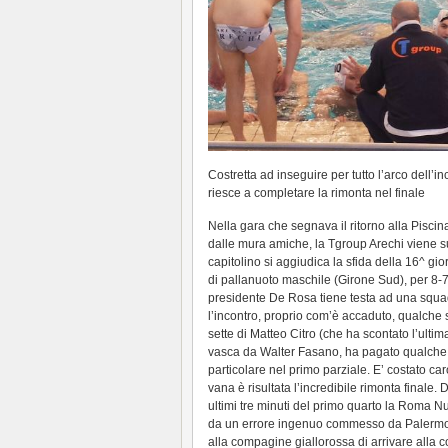
Costretta ad inseguire per tutto l’arco dell’
riesce a completare la rimonta nel finale
Nella gara che segnava il ritorno alla Piscina
dalle mura amiche, la Tgroup Arechi viene s
capitolino si aggiudica la sfida della 16^ gio
di pallanuoto maschile (Girone Sud), per 8-7
presidente De Rosa tiene testa ad una squad
l’incontro, proprio com’è accaduto, qualche se
sette di Matteo Citro (che ha scontato l’ultim
vasca da Walter Fasano, ha pagato qualche
particolare nel primo parziale. E’ costato ca
vana è risultata l’incredibile rimonta finale. 
ultimi tre minuti del primo quarto la Roma Nuot
da un errore ingenuo commesso da Palermo s
alla compagine giallorossa di arrivare alla 