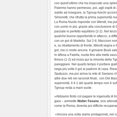
con quest’ultimo che ha insaccato una splen
Palermo hanno permesso, poi, agli ospiti di a
subito ad inseguire, la Tgroup Arechi accorc
Simonetti, che sfrutta la prima superiorità n
La Roma Nuoto risponde con Wendt, ma poi i
con uomo in più, grazie alla conclusione di D
parziale in perfetto equilibrio (2-2). Nel ter
qualche buona opportunità in attacco, a dif
con un gol di Martella. Sul 2-6, Maccioni non
e, su ribaltamento di fronte, Wendt segna e il
gol, ma ci crede ancora. Il giovane Busà sale 
in difesa a Faiella, nuota fino alla metà vasc
finisce (1-2) ed inizia qui la rimonta della T
pareggiare. Nel quarto tempo il portiere giall
nega più volte il gol ai padroni di casa. Rie
Spatuzzo, ma poi arriva la rete di Saviano ch
altre due reti nei secondi finali, con Del Ba
superiorità. Il 4-1 del quarto tempo non è suff
Tgroup resta a mani vuote.
«Abbiamo finito col pagare le ingenuità di t
gara – ammette
Walter Fasano
, vice allen
come la Roma, diventa poi difficile recupera
«Ancora una volta siamo protagonisti, nel 