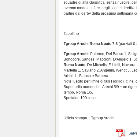
squadre di alta classifica, senza riuscire, p
avremo modo di rifarci negli scontri diretti».
partire dal derby della prossima settimana c
Tabellino
Tgroup Arechi-Roma Nuoto 7-8
(parziali 0-
Tgroup Arechi
: Palermo, Del Basso 1, Sicig
Bonocore, Sanges, Maccioni, D'Angelo 1, Spa
Roma Nuoto
: De Michelis, F. Liolli, Navarra
Martella 1, Saviano 2, Angelini, Wendt 3, Letizi
Arbitri: L. Bianco e Barbera.
Note: uscito per limite di falli Fiorillo (R) ne
Superiorità numeriche: Arechi 5/9 + un rigore
tempo, Roma 1/5.
Spettatori 100 circa.
Ufficio stampa – Tgroup Arechi
Salv