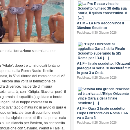
A1 M – La Pro Recco vince il
38esimo Scudetto
Pubblicato il 30 Giugno 2026 |
incontro la formazione salernitana non
A1 F – finale scudetto: l’Orizzon
 “Vitale”, dopo tre turni giocati lontano
pareggia la serie, si deciderà tut
uperata dalla Roma Nuoto. Il sette
in gara 3 a Ostia
rnata, la 5^ di ritorno del campionato di A2
Pubblicato il 28 Giugno 2026 |
. Ancora una volta la formazione del
ra di vertice, ma perde di misura
ttimana fa, con l’Ortigia. Stavolta, però, il
a giornata di squalifica), guidato a bordo
 ingenuità di troppo commessa in
ro lo svantaggio maturato in avvio di gara e
A1 F – Gara 2 finale scudetto,
Dopo un’iniziale fase di equilibrio, negli
Ekipe Orizzonte-Sis Roma 13-6. 
o ha siglato tre reti di fila. La prima, nata
va a Gara 3
Pubblicato il 28 Giugno 2026 |
u un rilancio per Baviera, ha consentito
conclusione con Saviano. Wendt e Faiella,