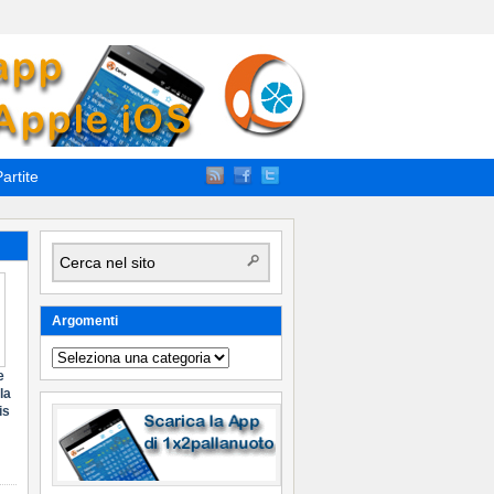
artite
Argomenti
Argomenti
e
la
is