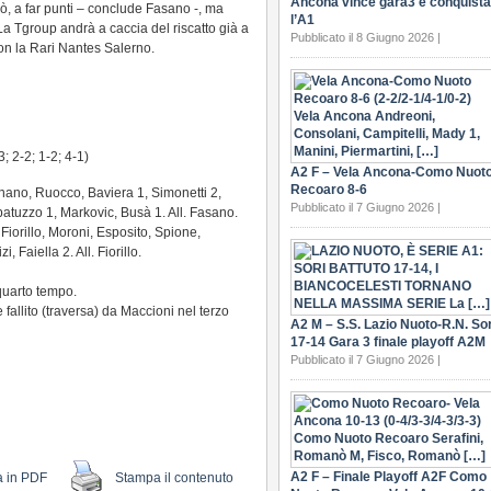
Ancona vince gara3 e conquista
erò, a far punti – conclude Fasano -, ma
l’A1
 La Tgroup andrà a caccia del riscatto già a
Pubblicato il 8 Giugno 2026 |
on la Rari Nantes Salerno.
3; 2-2; 1-2; 4-1)
A2 F – Vela Ancona-Como Nuot
Recoaro 8-6
nano, Ruocco, Baviera 1, Simonetti 2,
Pubblicato il 7 Giugno 2026 |
tuzzo 1, Markovic, Busà 1. All. Fasano.
, Fiorillo, Moroni, Esposito, Spione,
, Faiella 2. All. Fiorillo.
l quarto tempo.
 fallito (traversa) da Maccioni nel terzo
A2 M – S.S. Lazio Nuoto-R.N. Sor
17-14 Gara 3 finale playoff A2M
Pubblicato il 7 Giugno 2026 |
A2 F – Finale Playoff A2F Como
a in PDF
Stampa il contenuto