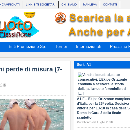
O CAMPIONATI
LINK SITI SOCIETARI
CHI SIAMO
MANLEVA
CONTATTI
Enti Promozione Sp.
Tornei
Internazionali
Prossime P
Serie A1
i perde di misura (7-
2015
A1 F – Ekipe Orizzonte campion
d’Italia per la 26ª volta. Decisiva 
vittoria per 13-10 in casa della S
Roma in Gara 3 della finale
scudetto
Pubblicato il 6 Luglio 2026 |