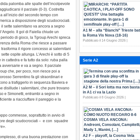
dida palomba alle spalle dell’incolpevole
ggiudicarsi il parziale (0-3). Costretta
ia all’inizio del secondo tempo con
umerica a disposizione degli scudocrociati.
l sette salernitano va ancora a segno
A1 M – alla “Bianchi” Trieste bat
’Angelo. Il gol di Faiella chiude un
la Roma Vis Nova (18-16)
zo periodo di gioco, la Tgroup Arechi spreca
Pubblicato il 14 Giugno 2026 |
ferenza della Roma che riesce a passare
 trasforma il rigore concesso ai salernitani
 sette ospite allunga. L’Arechi è sotto di 5
in cattedra e fa tutto da solo: ruba palla
Serie A2
a avversarie e va a segno. Il parziale
group che, per poco, non riesce poi a
orosso Serrentino fa gli straordinari e
scono a trafiggerlo in sequenza Baviera e
A2 M – il Sori lotta ma non basta
e disillude i salernitani, che pure trovano
in A1 ci va la Lazio
sso e Simonetti, entrambi a segno in
Pubblicato il 8 Giugno 2026 |
iciente a riacciuffare il pareggio e la
roppo commesse, soprattutto in avvio di
atore degli scudocrociati – e con squadre
re».
A2 F – playoff, la Cosma Vela
complesso, di una buona prestazione con