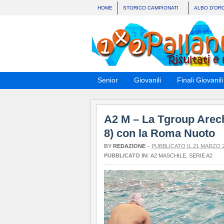
HOME
STORICO CAMPIONATI
ALBO D’OR
Senior
Giovanili
Finali Giovanili
A2 M – La Tgroup Arech
8) con la Roma Nuoto
BY
REDAZIONE
–
PUBBLICATO IL 21 MARZO 
PUBBLICATO IN:
A2 MASCHILE
,
SERIE A2