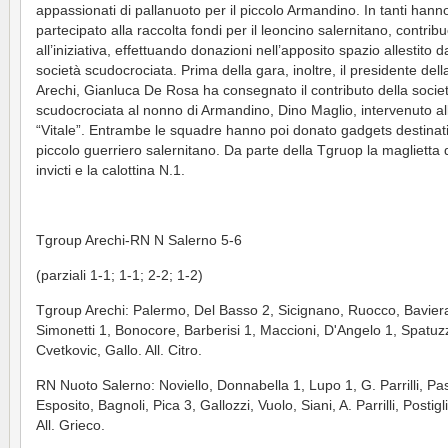
appassionati di pallanuoto per il piccolo Armandino. In tanti hann
partecipato alla raccolta fondi per il leoncino salernitano, contri
all’iniziativa, effettuando donazioni nell’apposito spazio allestito d
società scudocrociata. Prima della gara, inoltre, il presidente del
Arechi, Gianluca De Rosa ha consegnato il contributo della socie
scudocrociata al nonno di Armandino, Dino Maglio, intervenuto al
“Vitale”. Entrambe le squadre hanno poi donato gadgets destinati
piccolo guerriero salernitano. Da parte della Tgruop la maglietta 
invicti e la calottina N.1.
Tgroup Arechi-RN N Salerno 5-6
(parziali 1-1; 1-1; 2-2; 1-2)
Tgroup Arechi: Palermo, Del Basso 2, Sicignano, Ruocco, Bavier
Simonetti 1, Bonocore, Barberisi 1, Maccioni, D'Angelo 1, Spatuz
Cvetkovic, Gallo. All. Citro.
RN Nuoto Salerno: Noviello, Donnabella 1, Lupo 1, G. Parrilli, Pa
Esposito, Bagnoli, Pica 3, Gallozzi, Vuolo, Siani, A. Parrilli, Postigl
All. Grieco.