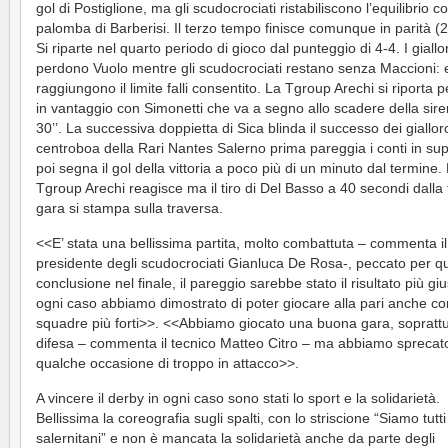
gol di Postiglione, ma gli scudocrociati ristabiliscono l’equilibrio 
palomba di Barberisi. Il terzo tempo finisce comunque in parità (2
Si riparte nel quarto periodo di gioco dal punteggio di 4-4. I giallo
perdono Vuolo mentre gli scudocrociati restano senza Maccioni: 
raggiungono il limite falli consentito. La Tgroup Arechi si riporta 
in vantaggio con Simonetti che va a segno allo scadere della sire
30’’. La successiva doppietta di Sica blinda il successo dei gialloros
centroboa della Rari Nantes Salerno prima pareggia i conti in supe
poi segna il gol della vittoria a poco più di un minuto dal termine.
Tgroup Arechi reagisce ma il tiro di Del Basso a 40 secondi dalla 
gara si stampa sulla traversa.
<<E’ stata una bellissima partita, molto combattuta – commenta il
presidente degli scudocrociati Gianluca De Rosa-, peccato per qu
conclusione nel finale, il pareggio sarebbe stato il risultato più giu
ogni caso abbiamo dimostrato di poter giocare alla pari anche co
squadre più forti>>. <<Abbiamo giocato una buona gara, soprattu
difesa – commenta il tecnico Matteo Citro – ma abbiamo sprecat
qualche occasione di troppo in attacco>>.
A vincere il derby in ogni caso sono stati lo sport e la solidarietà.
Bellissima la coreografia sugli spalti, con lo striscione “Siamo tutti
salernitani” e non è mancata la solidarietà anche da parte degli