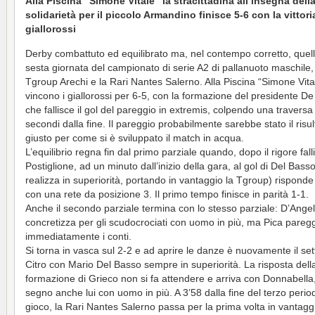
Alla Piscina “Simone Vitale” la stracittadina all’insegna dell
solidarietà per il piccolo Armandino finisce 5-6 con la vittori
giallorossi
Derby combattuto ed equilibrato ma, nel contempo corretto, quell
sesta giornata del campionato di serie A2 di pallanuoto maschile,
Tgroup Arechi e la Rari Nantes Salerno. Alla Piscina “Simone Vita
vincono i giallorossi per 6-5, con la formazione del presidente D
che fallisce il gol del pareggio in extremis, colpendo una traversa
secondi dalla fine. Il pareggio probabilmente sarebbe stato il risul
giusto per come si è sviluppato il match in acqua.
L’equilibrio regna fin dal primo parziale quando, dopo il rigore fall
Postiglione, ad un minuto dall’inizio della gara, al gol di Del Bass
realizza in superiorità, portando in vantaggio la Tgroup) rispond
con una rete da posizione 3. Il primo tempo finisce in parità 1-1.
Anche il secondo parziale termina con lo stesso parziale: D’Ange
concretizza per gli scudocrociati con uomo in più, ma Pica pareg
immediatamente i conti.
Si torna in vasca sul 2-2 e ad aprire le danze è nuovamente il set
Citro con Mario Del Basso sempre in superiorità. La risposta dell
formazione di Grieco non si fa attendere e arriva con Donnabella
segno anche lui con uomo in più. A 3’58 dalla fine del terzo perio
gioco, la Rari Nantes Salerno passa per la prima volta in vantaggi