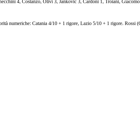
Checchini 4, Costanzo, Olivi 3, Jankovic 3, Cardoni 1, Troiani, Giacomon
orità numeriche: Catania 4/10 + 1 rigore, Lazio 5/10 + 1 rigore. Rossi 