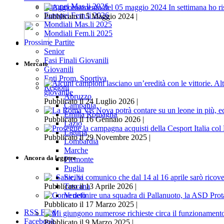
Europei Mas.li 2026
Europei Fem.li 2026
Pubblicato il 5 Maggio 2024 |
Mondiali Mas.li 2025
Mondiali Fem.li 2025
Prossime Partite
Senior
Fasi Finali Giovanili
Mercato
Giovanili
Enti Prom. Sportiva
Regioni
giovanile
Abruzzo
Pubblicato il 24 Luglio 2026 |
Campania
Emilia Romagna
Pubblicato il 16 Gennaio 2026 |
Lazio
Liguria
Pubblicato il 29 Novembre 2025 |
Lombardia
Marche
Ancora da leggere
Piemonte
Puglia
Sicilia
Toscana
Pubblicato il 13 Aprile 2026 |
Veneto
Pubblicato il 17 Marzo 2025 |
RSS Feed
Facebook
Pubblicato il 9 Marzo 2025 |