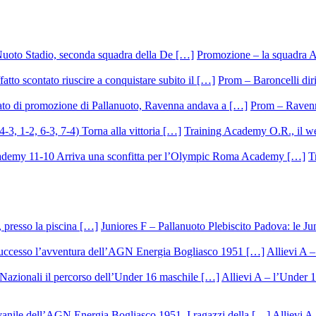
Promozione – la squadra A
Prom – Baroncelli dirig
Prom – Ravenna
Training Academy O.R., il we
T
Juniores F – Pallanuoto Plebiscito Padova: le Ju
Allievi A –
Allievi A – l’Under 1
Allievi A 