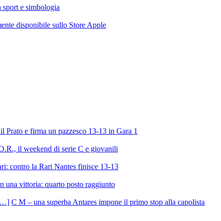
ra sport e simbologia
te disponibile sullo Store Apple
l Prato e firma un pazzesco 13-13 in Gara 1
R., il weekend di serie C e giovanili
ri: contro la Rari Nantes finisce 13-13
 una vittoria: quarto posto raggiunto
C M – una superba Antares impone il primo stop alla capolista