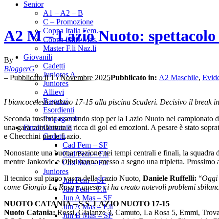
Senior
A1 – A2 – B
C – Promozione
Coppa Italia Fem.
A2 M – Lazio Nuoto: spettacolo d
Coppa Italia Mas.
Master F.li Naz.li
Giovanili
By
Cadetti
BloggerG
Juniores A
–
Pubblicato il 15 Novembre 2025
Pubblicato in:
A2 Maschile
,
Evid
Juniores
Allievi
Ragazzi
I biancocelesti cedono 17-15 alla piscina Scuderi. Decisivo il break in
Esordienti
Seconda trasferta e secondo stop per la Lazio Nuoto nel campionato di
Propaganda
una gara combattuta e ricca di gol ed emozioni. A pesare è stato soprattu
Finali Giovanili
e Checchini per la Lazio.
Cadetti
Cad Fem – SF
Nonostante una buona reazione nei tempi centrali e finali, la squadra di
Cad Fem – F.li
mentre Jankovic e Olivi hanno messo a segno una tripletta. Prossimo 
Cad Mas – F.li
Juniores
Il tecnico sul piano vasca della Lazio Nuoto,
Daniele Ruffelli:
“
Oggi 
Jun Fem – SF
come Giorgio La Rosa e questo ci ha creato notevoli problemi sbilanc
Jun Fem – F.li
Jun A Mas – SF
NUOTO CATANIA – S.S. LAZIO NUOTO 17-15
Jun A Mas – F.li
Nuoto Catania:
Rossi, Gialanze 3, Camuto, La Rosa 5, Emmi, Trovato,
Jun B Mas – SF