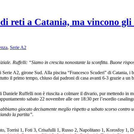
i reti a Catania, ma vincono gli 
enza
,
Serie A2
iziale. Ruffelli: “Siamo in crescita nonostante la sconfitta. Buone risp
 Serie A2, girone Sud. Alla piscina “Francesco Scuderi” di Catania, i b
tto il primo tempo, chiuso dai padroni di casa avanti 6-3 grazie a un brea
 Daniele Ruffelli non è riuscita a colmare il divario, pur mettendo in mo
appuntamento sabato 22 novembre alle ore 18:30 per l’esordio casalingo
abbiamo giocato decisamente meglio rispetto a sabato scorso contro u
iando la partita”.
 Torrisi 1, Foti 3, Crisafulli 1, Russo 2, Napolitano 1, Korosfoy 1, D