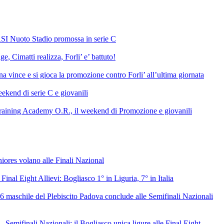
SI Nuoto Stadio promossa in serie C
e, Cimatti realizza, Forli’ e’ battuto!
 vince e si gioca la promozione contro Forli’ all’ultima giornata
ekend di serie C e giovanili
raining Academy O.R., il weekend di Promozione e giovanili
niores volano alle Finali Nazional
 Final Eight Allievi: Bogliasco 1° in Liguria, 7° in Italia
6 maschile del Plebiscito Padova conclude alle Semifinali Nazionali
– Semifinali Nazionali: il Bogliasco unica ligure alle Final Eight