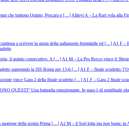
Allievi A – La Rari vola alla Fi
A1 F – Ek
cudetto
A1 M – La Pro Recco vince il 38esi
A1 F – finale scudetto: l’Or
A1 F – Gara 2 finale scu
A2 M – il Sori lotta ma non basta: in 