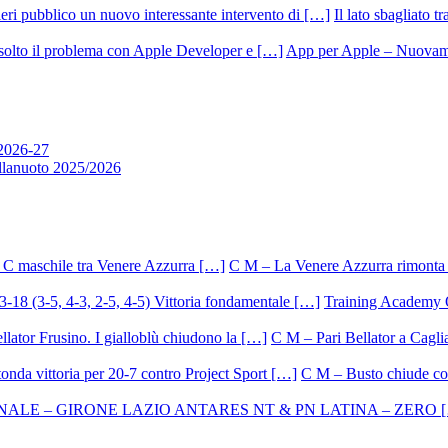
Il lato sbagliato t
App per Apple – Nuovamen
 2026-27
allanuoto 2025/2026
C M – La Venere Azzurra rimonta i
Training Academy O.
C M – Pari Bellator a Caglia
C M – Busto chiude con