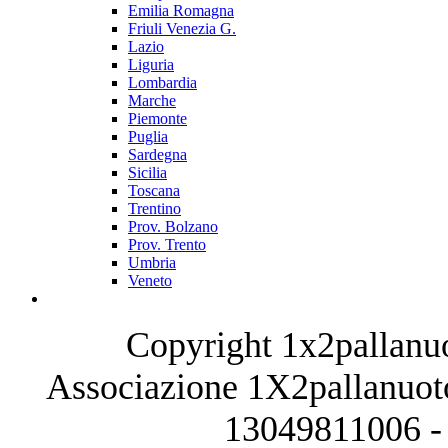
Emilia Romagna
Friuli Venezia G.
Lazio
Liguria
Lombardia
Marche
Piemonte
Puglia
Sardegna
Sicilia
Toscana
Trentino
Prov. Bolzano
Prov. Trento
Umbria
Veneto
Copyright 1x2pallanuo
Associazione 1X2pallanuoto
13049811006 - 