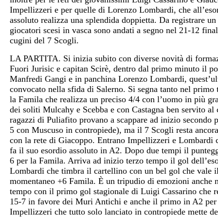
Impellizzeri e per quelle di Lorenzo Lombardi, che all’eso
assoluto realizza una splendida doppietta. Da registrare un d
giocatori scesi in vasca sono andati a segno nel 21-12 final
cugini del 7 Scogli.
LA PARTITA. Si inizia subito con diverse novità di forma
Fuori Jurisic e capitan Scirè, dentro dal primo minuto il po
Manfredi Gangi e in panchina Lorenzo Lombardi, quest’ul
convocato nella sfida di Salerno. Si segna tanto nel primo
la Famila che realizza un preciso 4/4 con l’uomo in più gra
dei soliti Mulcahy e Scebba e con Castagna ben servito al c
ragazzi di Puliafito provano a scappare ad inizio secondo p
5 con Muscuso in contropiede), ma il 7 Scogli resta ancora
con la rete di Giacoppo. Entrano Impellizzeri e Lombardi 
fa il suo esordio assoluto in A2. Dopo due tempi il punteg
6 per la Famila. Arriva ad inizio terzo tempo il gol dell’es
Lombardi che timbra il cartellino con un bel gol che vale i
momentaneo +6 Famila. È un tripudio di emozioni anche n
tempo con il primo gol stagionale di Luigi Cassarino che re
15-7 in favore dei Muri Antichi e anche il primo in A2 per
Impellizzeri che tutto solo lanciato in contropiede mette de