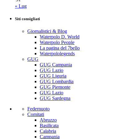
« Lug
Siti consigliati
Giornalistici & Blog
Waterpolo D. World
Waterpolo People
La pagina del 7bello
Waterpololegends
GUG
GUG Campania
GUG Lazio
GUG Liguria
GUG Lombardia
GUG Piemonte
GUG Lazio
GUG Sardegna
Federnuoto
Comitati
Abruzzo
Basilicata
Calabria
Campania