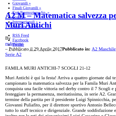
Giovanili
»
Finali Giovanili
»
Enti Promozione Sp.
»
A2 M – Matematica salvezza pe
Tornei
»
Internazionali
»
Muri Antichi
Prossime Partite
»
RSS Feed
By
Facebook
redazione
Twitter
–
Pubblicato il 29 Aprile 2017
Pubblicato in:
A2 Maschile
Serie A2
FAMILA MURI ANTICHI-7 SCOGLI 21-12
Muri Antichi è qui la festa! Arriva a quattro giornate dal t
campionato la matematica salvezza per la Famila Muri Ant
conquista una facile vittoria nel derby contro il 7 Scogli e
festeggiare la permanenza, meritatissima, in serie A2. Gran
termine della partita per il presidente Luigi Spinnicchia, pe
Giovanni Puliafito, per il direttore sportivo Antonio Bellec
tutto lo staff tecnico e dirigenziale. Grande soddisfazione 
inoltre per le reti dei giovanissimi Luigi Cassarino e Glau