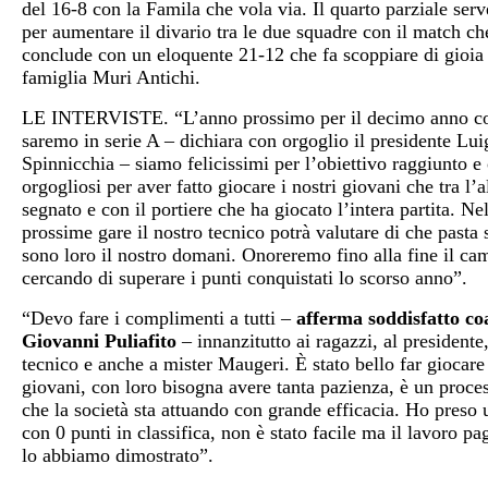
del 16-8 con la Famila che vola via. Il quarto parziale serv
per aumentare il divario tra le due squadre con il match ch
conclude con un eloquente 21-12 che fa scoppiare di gioia 
famiglia Muri Antichi.
LE INTERVISTE. “L’anno prossimo per il decimo anno c
saremo in serie A – dichiara con orgoglio il presidente Lui
Spinnicchia – siamo felicissimi per l’obiettivo raggiunto 
orgogliosi per aver fatto giocare i nostri giovani che tra l’
segnato e con il portiere che ha giocato l’intera partita. Ne
prossime gare il nostro tecnico potrà valutare di che pasta s
sono loro il nostro domani. Onoreremo fino alla fine il ca
cercando di superare i punti conquistati lo scorso anno”.
“Devo fare i complimenti a tutti –
afferma soddisfatto co
Giovanni Puliafito
– innanzitutto ai ragazzi, al presidente,
tecnico e anche a mister Maugeri. È stato bello far giocare 
giovani, con loro bisogna avere tanta pazienza, è un proce
che la società sta attuando con grande efficacia. Ho preso
con 0 punti in classifica, non è stato facile ma il lavoro p
lo abbiamo dimostrato”.