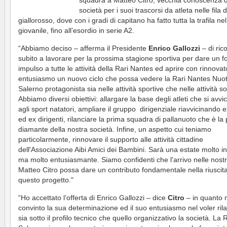
squadra a Matteo Citro, vecchia conoscenza d
società per i suoi trascorsi da atleta nelle fila 
giallorosso, dove con i gradi di capitano ha fatto tutta la trafila ne
giovanile, fino all’esordio in serie A2.
“Abbiamo deciso – afferma il Presidente
Enrico Gallozzi
– di ric
subito a lavorare per la prossima stagione sportiva per dare un f
impulso a tutte le attività della Rari Nantes ed aprire con rinnovat
entusiasmo un nuovo ciclo che possa vedere la Rari Nantes Nuo
Salerno protagonista sia nelle attività sportive che nelle attività soc
Abbiamo diversi obiettivi: allargare la base degli atleti che si avvi
agli sport natatori, ampliare il gruppo dirigenziale riavvicinando ex
ed ex dirigenti, rilanciare la prima squadra di pallanuoto che è la 
diamante della nostra società. Infine, un aspetto cui teniamo
particolarmente, rinnovare il supporto alle attività cittadine
dell'Associazione Aibi Amici dei Bambini. Sarà una estate molto i
ma molto entusiasmante. Siamo confidenti che l'arrivo nelle nostra
Matteo Citro possa dare un contributo fondamentale nella riuscita
questo progetto."
“Ho accettato l’offerta di Enrico Gallozzi – dice
Citro
– in quanto 
convinto la sua determinazione ed il suo entusiasmo nel voler ril
sia sotto il profilo tecnico che quello organizzativo la società. La 