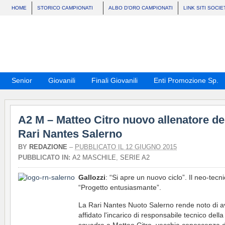
HOME
STORICO CAMPIONATI
ALBO D’ORO CAMPIONATI
LINK SITI SOCIE
Senior
Giovanili
Finali Giovanili
Enti Promozione Sp.
A2 M – Matteo Citro nuovo allenatore de
Rari Nantes Salerno
BY
REDAZIONE
–
PUBBLICATO IL 12 GIUGNO 2015
PUBBLICATO IN:
A2 MASCHILE
,
SERIE A2
Gallozzi
: “Si apre un nuovo ciclo”. Il neo-tecni
“Progetto entusiasmante”.
La Rari Nantes Nuoto Salerno rende noto di a
affidato l'incarico di responsabile tecnico dell