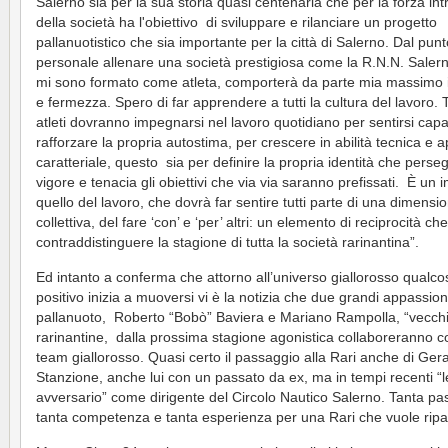
Salerno sia per la sua storia quasi centenaria che per la forza int
della società ha l'obiettivo di sviluppare e rilanciare un progetto
pallanuotistico che sia importante per la città di Salerno. Dal punt
personale allenare una società prestigiosa come la R.N.N. Saler
mi sono formato come atleta, comporterà da parte mia massimo
e fermezza. Spero di far apprendere a tutti la cultura del lavoro. Tu
atleti dovranno impegnarsi nel lavoro quotidiano per sentirsi capa
rafforzare la propria autostima, per crescere in abilità tecnica e 
caratteriale, questo sia per definire la propria identità che perse
vigore e tenacia gli obiettivi che via via saranno prefissati. È un
quello del lavoro, che dovrà far sentire tutti parte di una dimensi
collettiva, del fare ‘con’ e ‘per’ altri: un elemento di reciprocità ch
contraddistinguere la stagione di tutta la società rarinantina”.
Ed intanto a conferma che attorno all’universo giallorosso qualco
positivo inizia a muoversi vi è la notizia che due grandi appassion
pallanuoto, Roberto “Bobò” Baviera e Mariano Rampolla, “vecchi
rarinantine, dalla prossima stagione agonistica collaboreranno co
team giallorosso. Quasi certo il passaggio alla Rari anche di Ger
Stanzione, anche lui con un passato da ex, ma in tempi recenti “l
avversario” come dirigente del Circolo Nautico Salerno. Tanta pa
tanta competenza e tanta esperienza per una Rari che vuole ripar