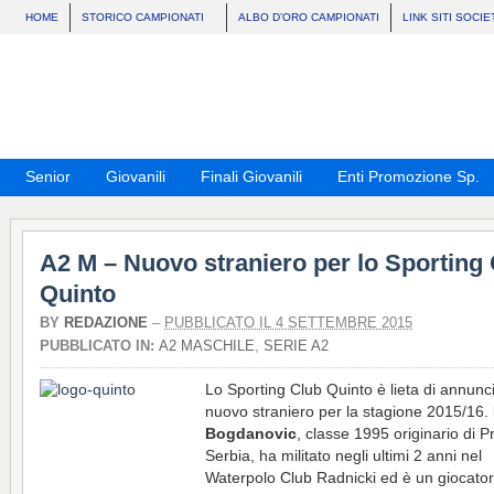
HOME
STORICO CAMPIONATI
ALBO D’ORO CAMPIONATI
LINK SITI SOCIE
Senior
Giovanili
Finali Giovanili
Enti Promozione Sp.
A2 M – Nuovo straniero per lo Sporting
Quinto
BY
REDAZIONE
–
PUBBLICATO IL 4 SETTEMBRE 2015
PUBBLICATO IN:
A2 MASCHILE
,
SERIE A2
Lo Sporting Club Quinto è lieta di annunci
nuovo straniero per la stagione 2015/16.
Bogdanovic
, classe 1995 originario di Pr
Serbia, ha militato negli ultimi 2 anni nel
Waterpolo Club Radnicki ed è un giocato