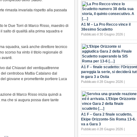
l complesso dello Stadio.
e rimasta invariata rispetto alla passata
A1 M – La Pro Recco vince il
to le Due Torri di Marco Risso, maestro di
38esimo Scudetto
il salto di qualità alla prima squadra e
Pubblicato il 30 Giugno 2026 |
rima squadra, sarà anche direttore tecnico
o scorso ha vinto il titolo regionale di
 avanti.
A1 F – finale scudetto: l’Orizzon
rivo dal Chiavari del ventiquattrenne
pareggia la serie, si deciderà tut
o del centroboa Mattia Catalano dal
in gara 3 a Ostia
del giovane e promettente portiere Luca
Pubblicato il 28 Giugno 2026 |
mazione di Marco Risso inizia quindi a
a, ma che si augura possa dare tante
A1 F – Gara 2 finale scudetto,
Ekipe Orizzonte-Sis Roma 13-6. 
va a Gara 3
Pubblicato il 28 Giugno 2026 |