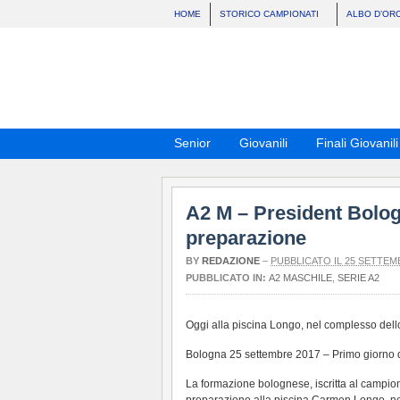
HOME
STORICO CAMPIONATI
ALBO D’OR
Senior
Giovanili
Finali Giovanili
A2 M – President Bologn
preparazione
BY
REDAZIONE
–
PUBBLICATO IL 25 SETTEM
PUBBLICATO IN:
A2 MASCHILE
,
SERIE A2
Oggi alla piscina Longo, nel complesso dello 
Bologna 25 settembre 2017 – Primo giorno d
La formazione bolognese, iscritta al campiona