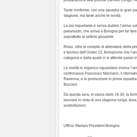
preparazione alla piscina Carmen Longo, ne
Tante conferme, con una squadra in gran part
stagione, ma tante anche le novità.
La più importante è senza dubbio l’arrivo sot
pallanuoto, che arriva a Bologna per far fare 
soprattutto al settore giovanile.
Risso, oltre al compito di allenatore della p
e tecnico dell’Under 15, formazione che l’ann
categoria e dalla quale ci si attende passo in
Le novità in organico riguardano invece l’ar
centrovasca Francesco Marciano, il ritornat
Ravenna, e la promozione in prima squadra 
Bazzani.
Da questa sera, in vasca dalle 18.30, la for
lavorare in vista di una stagione lunga, dur
soddisfazioni.
Ufficio Stampa President Bologna