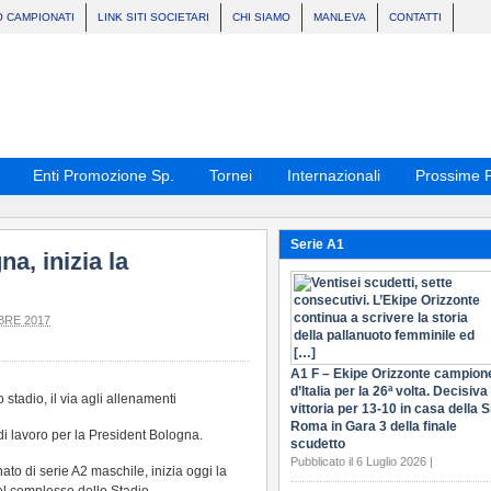
O CAMPIONATI
LINK SITI SOCIETARI
CHI SIAMO
MANLEVA
CONTATTI
Enti Promozione Sp.
Tornei
Internazionali
Prossime P
Serie A1
a, inizia la
BRE 2017
A1 F – Ekipe Orizzonte campion
d’Italia per la 26ª volta. Decisiva 
stadio, il via agli allenamenti
vittoria per 13-10 in casa della S
Roma in Gara 3 della finale
i lavoro per la President Bologna.
scudetto
Pubblicato il 6 Luglio 2026 |
to di serie A2 maschile, inizia oggi la