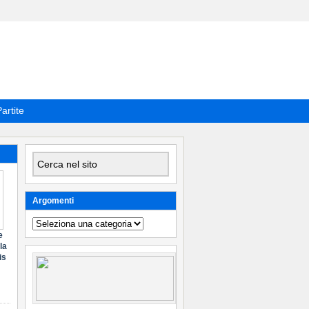
artite
Argomenti
Argomenti
e
la
is