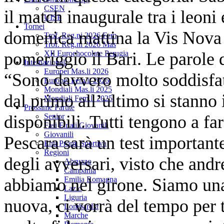
CSEN
il match inaugurale tra i leoni
UISP
Tornei
domenica mattina la Vis Nova 
Trof. Reg.ni 2026 Fem
Trof. Reg.ni 2026 Mas
pomeriggio il Bari. Le parole 
XII Eurochocolate Perugia
Internazionali
Europei Mas.li 2026
“Sono davvero molto soddisfat
Europei Fem.li 2026
Mondiali Mas.li 2025
dal primo all’ultimo si stanno
Mondiali Fem.li 2025
Prossime Partite
disponibili. Tutti tengono a fa
Senior
Fasi Finali Giovanili
Giovanili
Pescara sarà un test importante
Enti Prom. Sportiva
Regioni
degli avversari, visto che and
Abruzzo
Campania
abbiamo nel girone. Siamo una
Emilia Romagna
Lazio
Liguria
nuova, ci vorrà del tempo per 
Lombardia
Marche