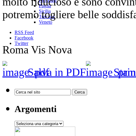
molto fiducioso e sono convint
Piemonte
Puglia
potremo togliere belle soddisf
Sicilia
Toscana
Veneto
RSS Feed
Facebook
Twitter
Roma Vis Nova
Salva in PDF
Stam
Argomenti
Argomenti