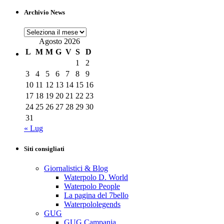
Archivio News
Archivio
News
Agosto 2026
L
M
M
G
V
S
D
1
2
3
4
5
6
7
8
9
10
11
12
13
14
15
16
17
18
19
20
21
22
23
24
25
26
27
28
29
30
31
« Lug
Siti consigliati
Giornalistici & Blog
Waterpolo D. World
Waterpolo People
La pagina del 7bello
Waterpololegends
GUG
GUG Campania