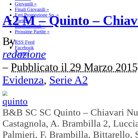
Giovanili
»
Finali Giovanili
»
Enti Promozione Sp.
»
A2 M – Quinto – Chiav
Tornei
»
Internazionali
»
Prossime Partite
»
By
RSS Feed
Facebook
redazione
Twitter
–
Pubblicato il 29 Marzo 2015
Evidenza
,
Serie A2
B&B SC SC Quinto – Chiavari Nu
Castagnola, A. Brambilla 2, Luccia
Palmieri, F. Brambilla, Bittarello,