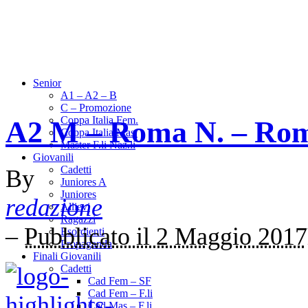
Senior
A1 – A2 – B
C – Promozione
Coppa Italia Fem.
A2 M – Roma N. – Rom
Coppa Italia Mas.
Master F.li Naz.li
Giovanili
Cadetti
By
Juniores A
Juniores
redazione
Allievi
Ragazzi
–
Pubblicato il 2 Maggio 2017
Esordienti
Propaganda
Finali Giovanili
Cadetti
Cad Fem – SF
Cad Fem – F.li
Cad Mas – F.li