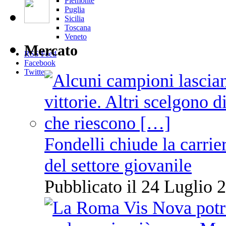
Piemonte
Puglia
Sicilia
Toscana
Veneto
Mercato
RSS Feed
Facebook
Twitter
Fondelli chiude la carrie
del settore giovanile
Pubblicato il 24 Luglio 2