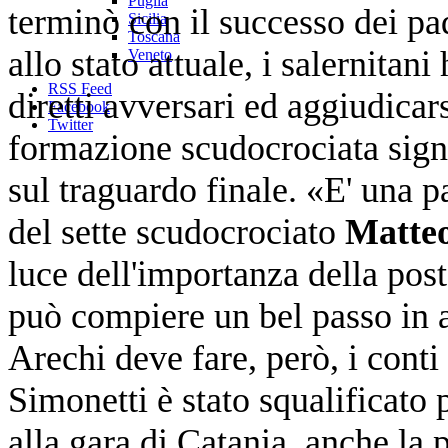
Puglia
terminò con il successo dei pad
Sicilia
Toscana
allo stato attuale, i salernita
Veneto
RSS Feed
diretti avversari ed aggiudicar
Facebook
Twitter
formazione scudocrociata sign
sul traguardo finale. «E' una p
del sette scudocrociato
Matteo
luce dell'importanza della post
può compiere un bel passo in 
Arechi deve fare, però, i cont
Simonetti è stato squalificato p
alla gara di Catania, anche la 