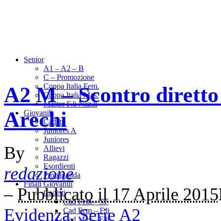
Senior
A1 – A2 – B
C – Promozione
Coppa Italia Fem.
A2 M – Scontro diretto
Coppa Italia Mas.
Master F.li Naz.li
Arechi
Giovanili
Cadetti
Juniores A
Juniores
By
Allievi
Ragazzi
Esordienti
redazione
Propaganda
Finali Giovanili
–
Pubblicato il 17 Aprile 2015
Cadetti
Cad Fem – SF
Evidenza
,
Serie A2
Cad Fem – F.li
Cad Mas – F.li