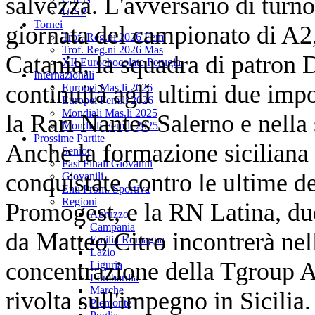
salvezza. L'avversario di turno,
UISP
Tornei
giornata del campionato di A2,
Trof. Reg.ni 2026 Fem
Trof. Reg.ni 2026 Mas
Catania, la squadra di patron 
XII Eurochocolate Perugia
Internazionali
continuità agli ultimi due imp
Europei Mas.li 2026
Europei Fem.li 2026
Mondiali Mas.li 2025
la Rari Nantes Salerno e nella 
Mondiali Fem.li 2025
Prossime Partite
Anche la formazione siciliana 
Senior
Fasi Finali Giovanili
conquistate contro le ultime del
Giovanili
Enti Prom. Sportiva
Regioni
Promogest, e la RN Latina, du
Abruzzo
Campania
da Matteo Citro incontrerà nel
Emilia Romagna
Lazio
concentrazione della Tgroup A
Liguria
Lombardia
Marche
rivolta sull'impegno in Sicilia.
Piemonte