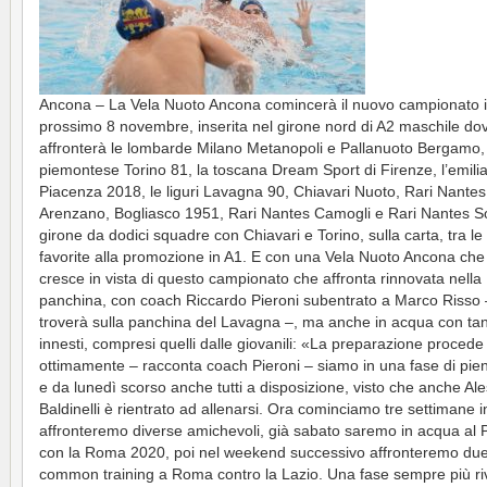
Ancona – La Vela Nuoto Ancona comincerà il nuovo campionato i
prossimo 8 novembre, inserita nel girone nord di A2 maschile do
affronterà le lombarde Milano Metanopoli e Pallanuoto Bergamo, 
piemontese Torino 81, la toscana Dream Sport di Firenze, l’emili
Piacenza 2018, le liguri Lavagna 90, Chiavari Nuoto, Rari Nantes
Arenzano, Bogliasco 1951, Rari Nantes Camogli e Rari Nantes So
girone da dodici squadre con Chiavari e Torino, sulla carta, tra le 
favorite alla promozione in A1. E con una Vela Nuoto Ancona che
cresce in vista di questo campionato che affronta rinnovata nella
panchina, con coach Riccardo Pieroni subentrato a Marco Risso 
troverà sulla panchina del Lavagna –, ma anche in acqua con tan
innesti, compresi quelli dalle giovanili: «La preparazione procede
ottimamente – racconta coach Pieroni – siamo in una fase di pie
e da lunedì scorso anche tutti a disposizione, visto che anche Al
Baldinelli è rientrato ad allenarsi. Ora cominciamo tre settimane i
affronteremo diverse amichevoli, già sabato saremo in acqua al 
con la Roma 2020, poi nel weekend successivo affronteremo du
common training a Roma contro la Lazio. Una fase sempre più riv