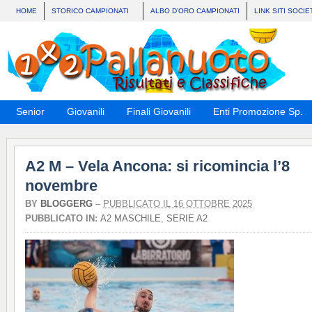
HOME
STORICO CAMPIONATI
ALBO D’ORO CAMPIONATI
LINK SITI SOCIE
Senior
Giovanili
Finali Giovanili
Enti Promozione Sp.
A2 M – Vela Ancona: si ricomincia l’8
novembre
BY
BLOGGERG
–
PUBBLICATO IL 16 OTTOBRE 2025
PUBBLICATO IN:
A2 MASCHILE
,
SERIE A2