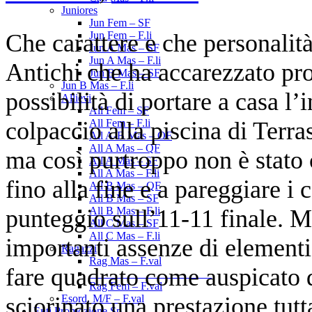
Juniores
Jun Fem – SF
Che carattere e che personalit
Jun Fem – F.li
Jun A Mas – SF
Jun A Mas – F.li
Antichi che ha accarezzato pro
Jun B Mas – SF
Jun B Mas – F.li
possibilità di portare a casa l’
Allievi
All Fem – SF
colpaccio alla piscina di Terra
All Fem – F.li
All A-B Mas – OF
All A Mas – QF
ma così purtroppo non è stato 
All A Mas – SF
All A Mas – F.li
fino alla fine e a pareggiare i 
All B Mas – QF
All B Mas – SF
punteggio sull’11-11 finale. M
All B Mas – F.li
All C Mas – SF
All C Mas – F.li
importanti assenze di elementi
Ragazzi
Rag Mas – F.val
fare quadrato come auspicato da
______________________
Rag Fem – F.val
sciorinato una prestazione tutt
Esord. M/F – F.val
Enti Promozione Sp.