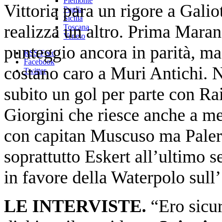
Piemonte
Vittoria para un rigore a Gal
Puglia
Sicilia
realizza un altro. Prima Mara
Toscana
Veneto
punteggio ancora in parità, ma 
RSS Feed
Facebook
costano caro a Muri Antichi. N
Twitter
subito un gol per parte con Ra
Giorgini che riesce anche a me
con capitan Muscuso ma Paler
soprattutto Eskert all’ultimo s
in favore della Waterpolo sull’
LE INTERVISTE.
“Ero sicu