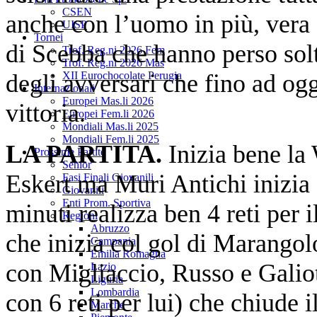
CSEN
anche con l’uomo in più, vera 
UISP
Tornei
di Scebba che hanno perso sol
Trof. Reg.ni 2026 Fem
Trof. Reg.ni 2026 Mas
degli avversari che fino ad og
XII Eurochocolate Perugia
Internazionali
Europei Mas.li 2026
vittoria.
Europei Fem.li 2026
Mondiali Mas.li 2025
Mondiali Fem.li 2025
LA PARTITA.
Inizia bene la
Prossime Partite
Senior
Eskert ma Muri Antichi inizia 
Fasi Finali Giovanili
Giovanili
Enti Prom. Sportiva
minuti realizza ben 4 reti per
Regioni
Abruzzo
che inizia col gol di Marango
Campania
Emilia Romagna
con Migliaccio, Russo e Galio
Lazio
Liguria
Lombardia
con 6 reti per lui) che chiude i
Marche