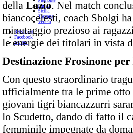
Piemonte
della
Lazio
. Nel match conclu
Puglia
Sicilia
biancocelesti, coach Sbolgi h
Toscana
Veneto
minutaggio prezioso ai ragazzi
RSS Feed
Facebook
le energie dei titolari in vista
Twitter
Destinazione Frosinone per 
Con questo straordinario tragua
ufficialmente tra le prime otto
giovani tigri biancazzurri sar
lo Scudetto, dando di fatto il c
femminile impegnate da doman