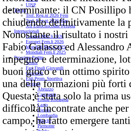
UISP
determinante: il CN Posillipo 
Tornei
Trof. Reg.ni 2026 Fem
chiudendo definitivamente la p
Trof. Reg.ni 2026 Mas
XII Eurochocolate Perugia
Nonostante il risultato i nostri
Internazionali
Europei Mas.li 2026
Europei Fem.li 2026
Fabio Galasso ed Alessandro A
Mondiali Mas.li 2025
Mondiali Fem.li 2025
impegno e determinazione, lot
Prossime Partite
Senior
buon gioco e un ottimo spirito 
Fasi Finali Giovanili
Giovanili
Enti Prom. Sportiva
una delle formazioni più forti
Regioni
Abruzzo
Questa è stata solo la prima us
Campania
Emilia Romagna
difficoltà incontrate anche pe
Lazio
Liguria
Lombardia
campo, ha fatto emergere tanti a
Marche
Piemonte