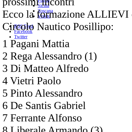
prossimi incontri
Puglia
Sicilia
Ecco la formazione ALLIEVI che
Toscana
Veneto
Circolo Nautico Posillipo:
RSS Feed
Facebook
Twitter
1 Pagani Mattia
2 Rega Alessandro (1)
3 Di Matteo Alfredo
4 Vietri Paolo
5 Pinto Alessandro
6 De Santis Gabriel
7 Ferrante Alfonso
8 Liberale Armando (3)